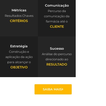
Comunicação
Métricas
Percurso da
Resultados Chaves
comunicação da
CRITÉRIOS
farmácia até o
CLIENTE
Estratégia
Sucesso
Construção e
Análise do percurso
aplicação da ação
direcionado ao
para alcançar o
RESULTADO
OBJETIVO
SAIBA MAIS