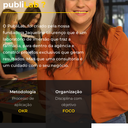
publi
Lab ?
O PubliLab, foi criado pela nossa
fundadora Jaqueline Lourenço que é um
laboratório de imersão que traz a
farmácia, para dentro da agência e
constrói projetos exclusivos que geram
resultados. Mais que uma consultoria é
um cuidado com o seu negócio.
Metodologia
Organização
Processo de
Disciplina com
aplicação
objetivo
OKR
FOCO