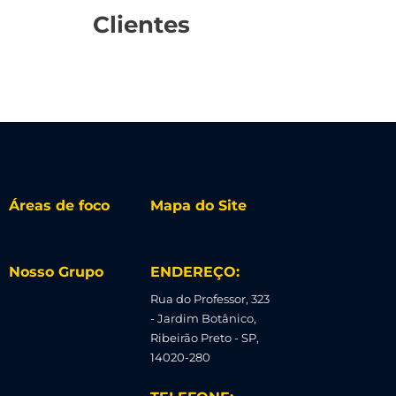
Clientes
Áreas de foco
Mapa do Site
Nosso Grupo
ENDEREÇO:
Rua do Professor, 323
- Jardim Botânico,
Ribeirão Preto - SP,
14020-280