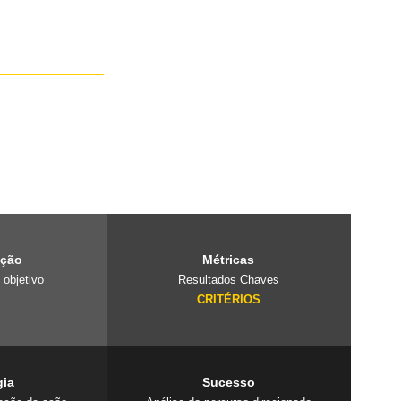
e é um laboratório
projetos
 cuidado com o
ação
Métricas
 objetivo
Resultados Chaves
O
CRITÉRIOS
gia
Sucesso