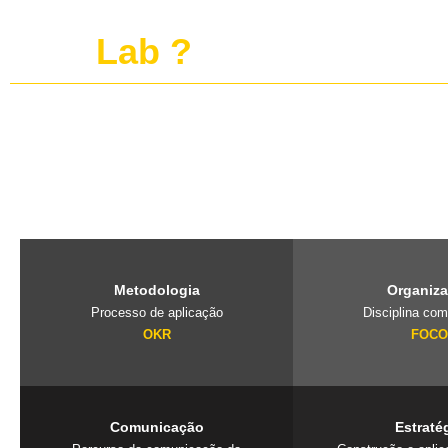
O que é o projeto
publi
Lab ?
O PubliLab, foi criado pela nossa fundadora Jaqueline Lourenço qu
de imersão que traz a farmácia, para dentro da agência e constrói 
exclusivos que geram resultados. Mais que uma consultoria é um
seu negócio.
Metodologia
Organiz
Processo de aplicação
Disciplina com
OKR
FOC
Comunicação
Estraté