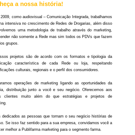
heça a nossa história!
2009, como audiovisual – Comunicação Integrada, trabalhamos
ma intensiva no crescimento de Redes de Drogarias, além disso
volvemos uma metodologia de trabalho através do marketing,
atender não somente a Rede mas sim todos os PDVs que fazem
dos grupos.
ssos projetos são de acordo com os formatos e tipologia da
icação característica de cada Rede ou loja, respeitando
ficações culturais, regionais e o perfil dos consumidores.
turamos operações de marketing ligando as oportunidades da
ria, distribuição junto a você e seu negócio. Oferecemos aos
s clientes muito além do que estratégias e projetos de
ing.
dedicados as pessoas que tornam o seu negócio histórias de
o. Se isso faz sentido para a sua empresa, convidamos você a
er melhor a Publifarma marketing para o segmento farma.