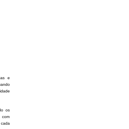
ias e
uando
idade
do os
é com
 cada