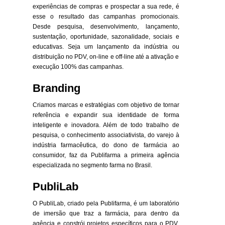
experiências de compras e prospectar a sua rede, é
esse o resultado das campanhas promocionais.
Desde pesquisa, desenvolvimento, lançamento,
sustentação, oportunidade, sazonalidade, sociais e
educativas. Seja um lançamento da indústria ou
distribuição no PDV, on-line e off-line até a ativação e
execução 100% das campanhas.
Branding
Criamos marcas e estratégias com objetivo de tornar
referência e expandir sua identidade de forma
inteligente e inovadora. Além de todo trabalho de
pesquisa, o conhecimento associativista, do varejo à
indústria farmacêutica, do dono de farmácia ao
consumidor, faz da Publifarma a primeira agência
especializada no segmento farma no Brasil.
PubliLab
O PubliLab, criado pela Publifarma, é um laboratório
de imersão que traz a farmácia, para dentro da
agência e constrói projetos específicos para o PDV,