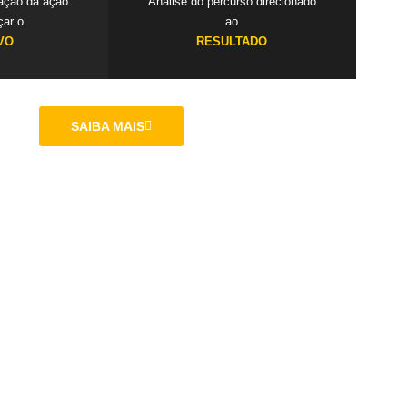
cação da ação
Análise do percurso direcionado
çar o
ao
VO
RESULTADO
SAIBA MAIS