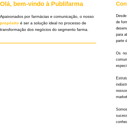
Olá, bem-vindo à Publifarma
Con
Desde 
Apaixonados por farmácias e comunicação, o nosso
de for
propósito
é ser a solução ideal no processo de
desen
transformação dos negócios do segmento farma.
para 
parte 
Os no
comun
especi
Estru
indúst
nosso
market
Somos 
sucess
conhec