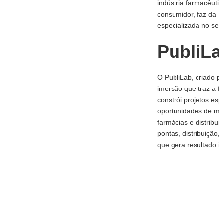
indústria farmacêut
consumidor, faz da 
especializada no se
PubliL
O PubliLab, criado 
imersão que traz a 
constrói projetos e
oportunidades de m
farmácias e distrib
pontas, distribuição
que gera resultado 