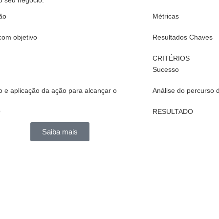
o seu negócio.
ão
Métricas
 com objetivo
Resultados Chaves
CRITÉRIOS
Sucesso
 e aplicação da ação para alcançar o
Análise do percurso 
O
RESULTADO
Saiba mais