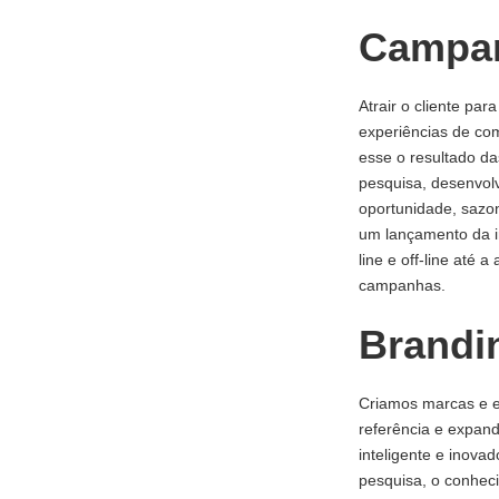
Campa
Atrair o cliente para
experiências de com
esse o resultado d
pesquisa, desenvol
oportunidade, sazon
um lançamento da in
line e off-line até
campanhas.
Brandi
Criamos marcas e es
referência e expand
inteligente e inova
pesquisa, o conheci