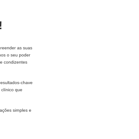
!
preender as suas
mos o seu poder
 e condizentes
resultados-chave
 clínico que
 ações simples e