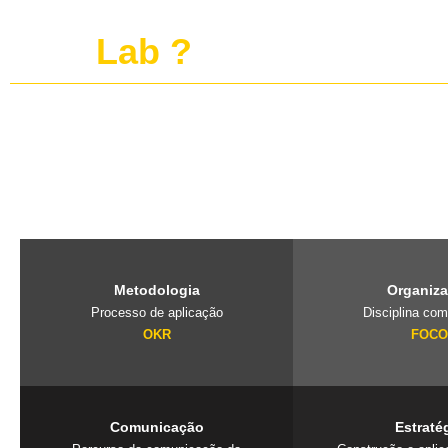
O que é o projeto
publi
Lab ?
O PubliLab, foi criado pela nossa fundadora Jaqueline Lourenço qu
de imersão que traz a farmácia, para dentro da agência e constrói 
exclusivos que geram resultados. Mais que uma consultoria é um
seu negócio.
Metodologia
Organiz
Processo de aplicação
Disciplina com
OKR
FOC
Comunicação
Estraté