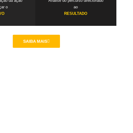
cação da ação
Análise do percurso direcionado
çar o
ao
VO
RESULTADO
SAIBA MAIS