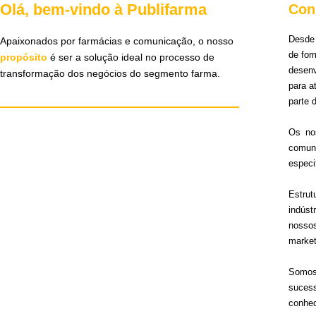
Olá, bem-vindo à Publifarma
Con
Desde 
Apaixonados por farmácias e comunicação, o nosso
de for
propósito
é ser a solução ideal no processo de
desen
transformação dos negócios do segmento farma.
para 
parte 
Os no
comun
especi
Estru
indúst
nosso
market
Somos 
sucess
conhec