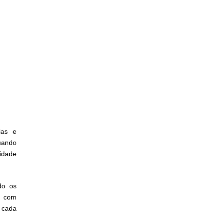
ias e
uando
idade
do os
é com
 cada