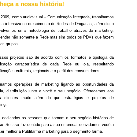
heça a nossa história!
2009, como audiovisual – Comunicação Integrada, trabalhamos
ma intensiva no crescimento de Redes de Drogarias, além disso
volvemos uma metodologia de trabalho através do marketing,
atender não somente a Rede mas sim todos os PDVs que fazem
dos grupos.
ssos projetos são de acordo com os formatos e tipologia da
icação característica de cada Rede ou loja, respeitando
ficações culturais, regionais e o perfil dos consumidores.
turamos operações de marketing ligando as oportunidades da
ria, distribuição junto a você e seu negócio. Oferecemos aos
s clientes muito além do que estratégias e projetos de
ing.
dedicados as pessoas que tornam o seu negócio histórias de
o. Se isso faz sentido para a sua empresa, convidamos você a
er melhor a Publifarma marketing para o segmento farma.