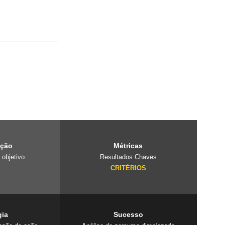
e é um laboratório
projetos
 cuidado com o
ação
Métricas
 objetivo
Resultados Chaves
O
CRITÉRIOS
gia
Sucesso