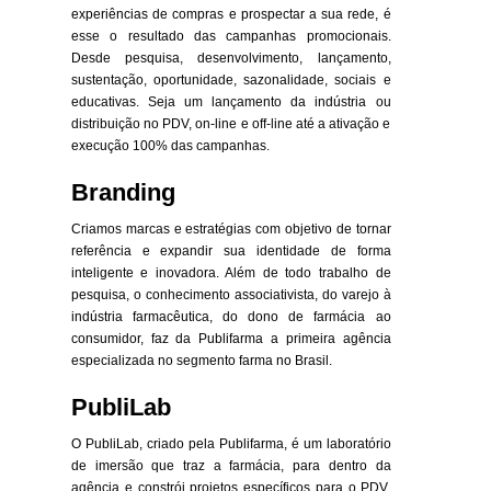
experiências de compras e prospectar a sua rede, é
esse o resultado das campanhas promocionais.
Desde pesquisa, desenvolvimento, lançamento,
sustentação, oportunidade, sazonalidade, sociais e
educativas. Seja um lançamento da indústria ou
distribuição no PDV, on-line e off-line até a ativação e
execução 100% das campanhas.
Branding
Criamos marcas e estratégias com objetivo de tornar
referência e expandir sua identidade de forma
inteligente e inovadora. Além de todo trabalho de
pesquisa, o conhecimento associativista, do varejo à
indústria farmacêutica, do dono de farmácia ao
consumidor, faz da Publifarma a primeira agência
especializada no segmento farma no Brasil.
PubliLab
O PubliLab, criado pela Publifarma, é um laboratório
de imersão que traz a farmácia, para dentro da
agência e constrói projetos específicos para o PDV,