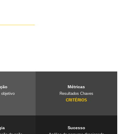
e é um laboratório
projetos
 cuidado com o
ação
Métricas
 objetivo
Resultados Chaves
O
CRITÉRIOS
gia
Sucesso