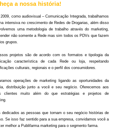
heça a nossa história!
2009, como audiovisual – Comunicação Integrada, trabalhamos
ma intensiva no crescimento de Redes de Drogarias, além disso
volvemos uma metodologia de trabalho através do marketing,
atender não somente a Rede mas sim todos os PDVs que fazem
dos grupos.
ssos projetos são de acordo com os formatos e tipologia da
icação característica de cada Rede ou loja, respeitando
ficações culturais, regionais e o perfil dos consumidores.
turamos operações de marketing ligando as oportunidades da
ria, distribuição junto a você e seu negócio. Oferecemos aos
s clientes muito além do que estratégias e projetos de
ing.
dedicados as pessoas que tornam o seu negócio histórias de
o. Se isso faz sentido para a sua empresa, convidamos você a
er melhor a Publifarma marketing para o segmento farma.