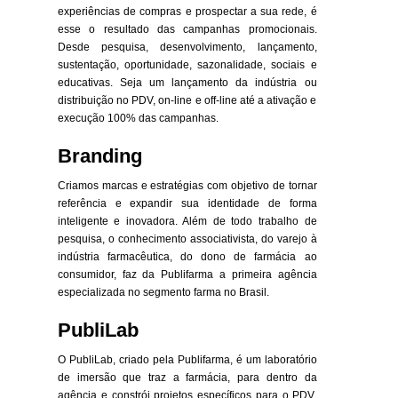
experiências de compras e prospectar a sua rede, é
esse o resultado das campanhas promocionais.
Desde pesquisa, desenvolvimento, lançamento,
sustentação, oportunidade, sazonalidade, sociais e
educativas. Seja um lançamento da indústria ou
distribuição no PDV, on-line e off-line até a ativação e
execução 100% das campanhas.
Branding
Criamos marcas e estratégias com objetivo de tornar
referência e expandir sua identidade de forma
inteligente e inovadora. Além de todo trabalho de
pesquisa, o conhecimento associativista, do varejo à
indústria farmacêutica, do dono de farmácia ao
consumidor, faz da Publifarma a primeira agência
especializada no segmento farma no Brasil.
PubliLab
O PubliLab, criado pela Publifarma, é um laboratório
de imersão que traz a farmácia, para dentro da
agência e constrói projetos específicos para o PDV,