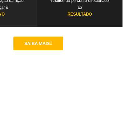
cação da ação
Análise do percurso direcionado
çar o
ao
VO
RESULTADO
SAIBA MAIS