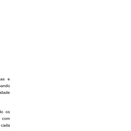
ias e
uando
idade
do os
é com
 cada