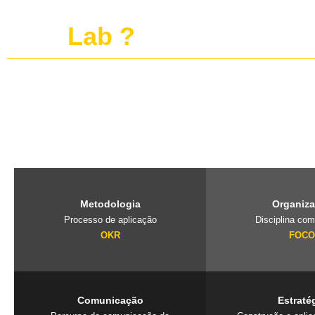
O que é o projeto
publi
Lab ?
O PubliLab, foi criado pela nossa fundadora Jaqueline Lourenço qu
de imersão que traz a farmácia, para dentro da agência e constrói 
exclusivos que geram resultados. Mais que uma consultoria é um
seu negócio.
Metodologia
Organiz
Processo de aplicação
Disciplina com
OKR
FOC
Comunicação
Estraté