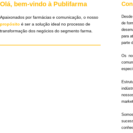
Olá, bem-vindo à Publifarma
Con
Desde 
Apaixonados por farmácias e comunicação, o nosso
de for
propósito
é ser a solução ideal no processo de
desen
transformação dos negócios do segmento farma.
para 
parte 
Os no
comun
especi
Estru
indúst
nosso
market
Somos 
sucess
conhec