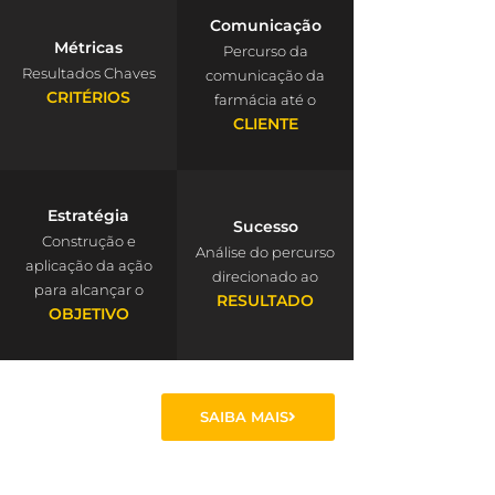
Comunicação
Métricas
Percurso da
Resultados Chaves
comunicação da
CRITÉRIOS
farmácia até o
CLIENTE
Estratégia
Sucesso
Construção e
Análise do percurso
aplicação da ação
direcionado ao
para alcançar o
RESULTADO
OBJETIVO
SAIBA MAIS