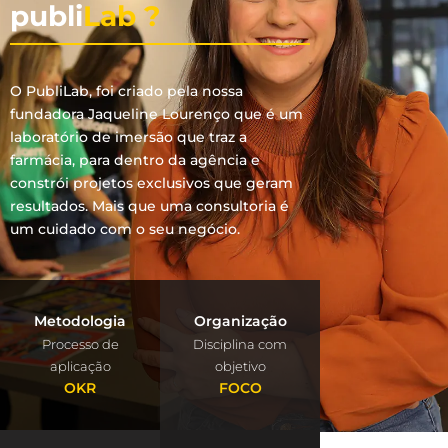
publi
Lab ?
O PubliLab, foi criado pela nossa
fundadora Jaqueline Lourenço que é um
laboratório de imersão que traz a
farmácia, para dentro da agência e
constrói projetos exclusivos que geram
resultados. Mais que uma consultoria é
um cuidado com o seu negócio.
Metodologia
Organização
Processo de
Disciplina com
aplicação
objetivo
OKR
FOCO