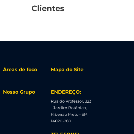
Clientes
Áreas de foco
Mapa do Site
Nosso Grupo
ENDEREÇO:
Rua do Professor, 323
- Jardim Botânico,
Ribeirão Preto - SP,
14020-280