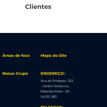
Clientes
Áreas de foco
Mapa do Site
Nosso Grupo
ENDEREÇO:
Rua do Professor, 323
- Jardim Botânico,
Ribeirão Preto - SP,
14020-280