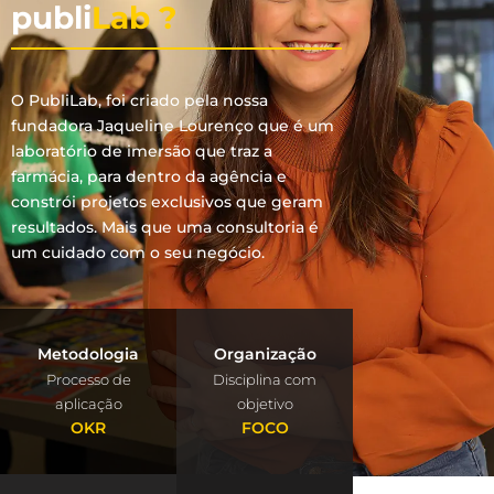
publi
Lab ?
O PubliLab, foi criado pela nossa
fundadora Jaqueline Lourenço que é um
laboratório de imersão que traz a
farmácia, para dentro da agência e
constrói projetos exclusivos que geram
resultados. Mais que uma consultoria é
um cuidado com o seu negócio.
Metodologia
Organização
Processo de
Disciplina com
aplicação
objetivo
OKR
FOCO