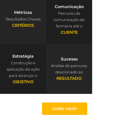
Comunicação
Métricas
Percurso da
Resultados Chaves
comunicação da
CRITÉRIOS
farmácia até o
CLIENTE
Estratégia
Sucesso
Construção e
Análise do percurso
aplicação da ação
direcionado ao
para alcançar o
RESULTADO
OBJETIVO
SAIBA MAIS