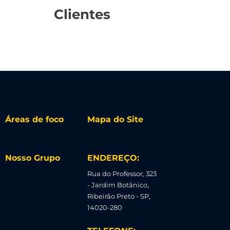
Clientes
Áreas de foco
Mapa do Site
Nosso Grupo
ENDEREÇO:
Rua do Professor, 323
- Jardim Botânico,
Ribeirão Preto - SP,
14020-280