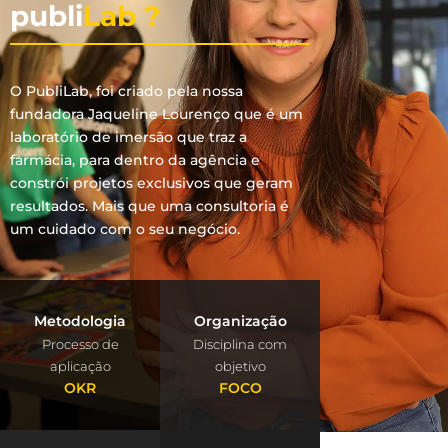
publi
Lab ?
O PubliLab, foi criado pela nossa
fundadora Jaqueline Lourenço que é um
laboratório de imersão que traz a
farmácia, para dentro da agência e
constrói projetos exclusivos que geram
resultados. Mais que uma consultoria é
um cuidado com o seu negócio.
Metodologia
Organização
Processo de
Disciplina com
aplicação
objetivo
OKR
FOCO