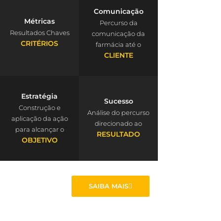
Comunicação
Métricas
Percurso da
Resultados Chaves
comunicação da
CRITÉRIOS
farmácia até o
CLIENTE
Estratégia
Sucesso
Construção e
Análise do percurso
aplicação da ação
direcionado ao
para alcançar o
RESULTADO
OBJETIVO
SAIBA MAIS