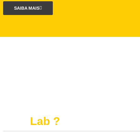
SAIBA MAIS
O que é o projeto
publi
Lab ?