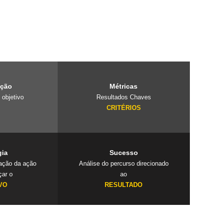
e é um laboratório
projetos
 cuidado com o
ação
Métricas
 objetivo
Resultados Chaves
O
CRITÉRIOS
gia
Sucesso
cação da ação
Análise do percurso direcionado
çar o
ao
VO
RESULTADO