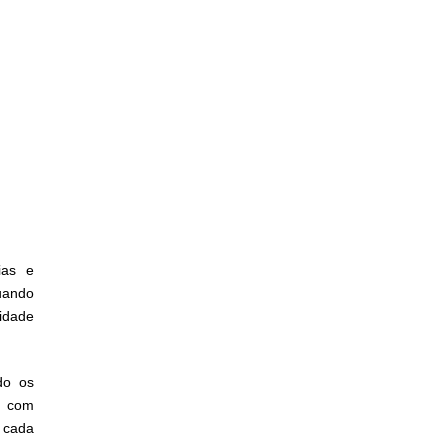
ias e
uando
idade
do os
é com
 cada