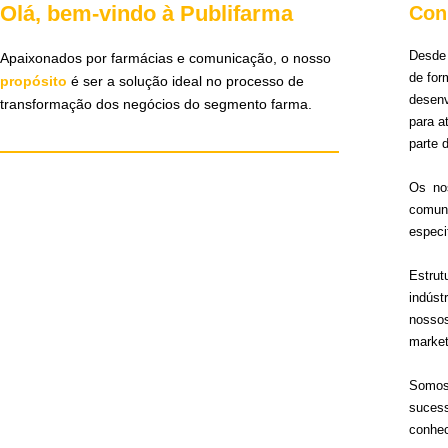
Olá, bem-vindo à Publifarma
Con
Desde 
Apaixonados por farmácias e comunicação, o nosso
de for
propósito
é ser a solução ideal no processo de
desen
transformação dos negócios do segmento farma.
para 
parte 
Os no
comun
especi
Estru
indúst
nosso
market
Somos 
sucess
conhec