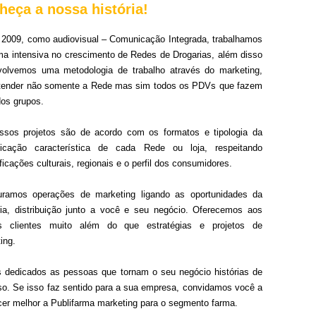
heça a nossa história!
2009, como audiovisual – Comunicação Integrada, trabalhamos
ma intensiva no crescimento de Redes de Drogarias, além disso
volvemos uma metodologia de trabalho através do marketing,
atender não somente a Rede mas sim todos os PDVs que fazem
dos grupos.
ssos projetos são de acordo com os formatos e tipologia da
icação característica de cada Rede ou loja, respeitando
ficações culturais, regionais e o perfil dos consumidores.
turamos operações de marketing ligando as oportunidades da
ria, distribuição junto a você e seu negócio. Oferecemos aos
s clientes muito além do que estratégias e projetos de
ing.
dedicados as pessoas que tornam o seu negócio histórias de
o. Se isso faz sentido para a sua empresa, convidamos você a
er melhor a Publifarma marketing para o segmento farma.