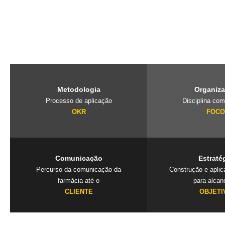
O PubliLab, foi criado pela nossa fundadora Jaqueline Lourenço qu
de imersão que traz a farmácia, para dentro da agência e constrói 
exclusivos que geram resultados. Mais que uma consultoria é um
seu negócio.
Metodologia
Organiz
Processo de aplicação
Disciplina com
OKR
FOC
Comunicação
Estraté
Percurso da comunicação da
Construção e apli
farmácia até o
para alcan
CLIENTE
OBJETI