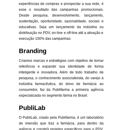
experiências de compras e prospectar a sua rede, é
esse o resultado das campanhas promocionais.
Desde pesquisa, desenvolvimento, lançamento,
sustentação, oportunidade, sazonalidade, sociais e
educativas. Seja um lançamento da indústria ou
distribuição no PDV, on-line e off-line até a ativação e
execução 100% das campanhas.
Branding
Criamos marcas e estratégias com objetivo de tornar
referência e expandir sua identidade de forma
inteligente e inovadora. Além de todo trabalho de
pesquisa, o conhecimento associativista, do varejo à
indústria farmacêutica, do dono de farmácia ao
consumidor, faz da Publifarma a primeira agência
especializada no segmento farma no Brasil.
PubliLab
O PubliLab, criado pela Publifarma, é um laboratório
de imersão que traz a farmácia, para dentro da
agência e constrói projetos específicos para o PDV,