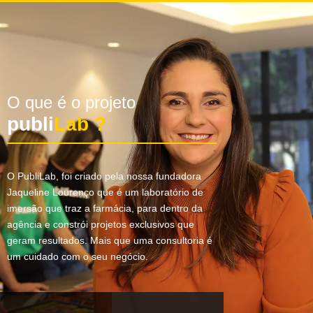
O que é o projeto
publi
Lab ?
O PubliLab, foi criado pela nossa fundadora
Jaqueline Lourenço que é um laboratório de
imersão que traz a farmácia, para dentro da
agência e constrói projetos exclusivos que
geram resultados. Mais que uma consultoria é
um cuidado com o seu negócio.