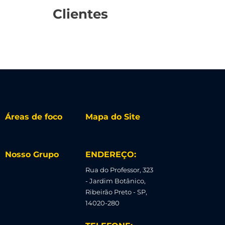
Clientes
Áreas de foco
Mapa do Site
Nosso Grupo
ENDEREÇO:
Rua do Professor, 323
- Jardim Botânico,
Ribeirão Preto - SP,
14020-280