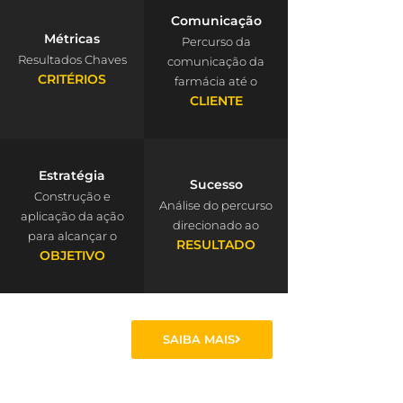
Comunicação
Métricas
Percurso da
Resultados Chaves
comunicação da
CRITÉRIOS
farmácia até o
CLIENTE
Estratégia
Sucesso
Construção e
Análise do percurso
aplicação da ação
direcionado ao
para alcançar o
RESULTADO
OBJETIVO
SAIBA MAIS