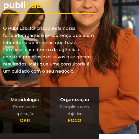
publi
Lab ?
O PubliLab, foi criado pela nossa
fundadora Jaqueline Lourenço que é um
laboratório de imersão que traz a
farmácia, para dentro da agência e
constrói projetos exclusivos que geram
resultados. Mais que uma consultoria é
um cuidado com o seu negócio.
Metodologia
Organização
Processo de
Disciplina com
aplicação
objetivo
OKR
FOCO