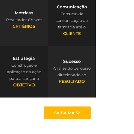
Comunicação
Métricas
Percurso da
Resultados Chaves
comunicação da
CRITÉRIOS
farmácia até o
CLIENTE
Estratégia
Sucesso
Construção e
Análise do percurso
aplicação da ação
direcionado ao
para alcançar o
RESULTADO
OBJETIVO
SAIBA MAIS