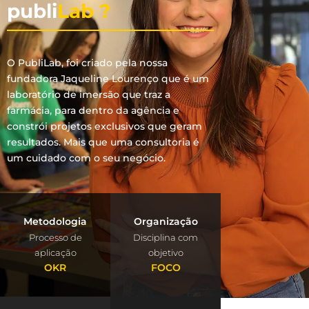
publi
Lab ?
O PubliLab, foi criado pela nossa
fundadora Jaqueline Lourenço que é um
laboratório de imersão que traz a
farmácia, para dentro da agência e
constrói projetos exclusivos que geram
resultados. Mais que uma consultoria é
um cuidado com o seu negócio.
Metodologia
Organização
Processo de
Disciplina com
aplicação
objetivo
OKR
FOCO