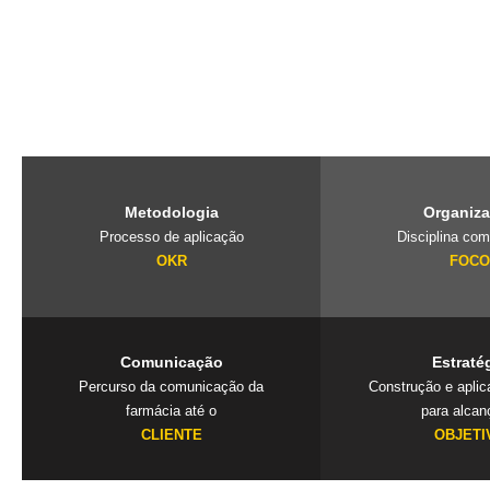
O PubliLab, foi criado pela nossa fundadora Jaqueline Lourenço qu
de imersão que traz a farmácia, para dentro da agência e constrói 
exclusivos que geram resultados. Mais que uma consultoria é um
seu negócio.
Metodologia
Organiz
Processo de aplicação
Disciplina com
OKR
FOC
Comunicação
Estraté
Percurso da comunicação da
Construção e apli
farmácia até o
para alcan
CLIENTE
OBJETI