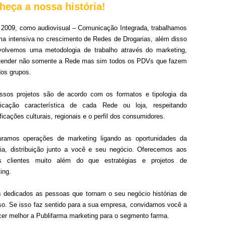
heça a nossa história!
2009, como audiovisual – Comunicação Integrada, trabalhamos
ma intensiva no crescimento de Redes de Drogarias, além disso
volvemos uma metodologia de trabalho através do marketing,
atender não somente a Rede mas sim todos os PDVs que fazem
dos grupos.
ssos projetos são de acordo com os formatos e tipologia da
icação característica de cada Rede ou loja, respeitando
ficações culturais, regionais e o perfil dos consumidores.
turamos operações de marketing ligando as oportunidades da
ria, distribuição junto a você e seu negócio. Oferecemos aos
s clientes muito além do que estratégias e projetos de
ing.
dedicados as pessoas que tornam o seu negócio histórias de
o. Se isso faz sentido para a sua empresa, convidamos você a
er melhor a Publifarma marketing para o segmento farma.