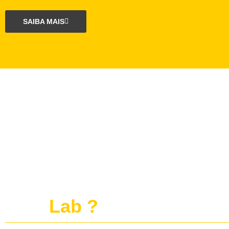
SAIBA MAIS
O que é o projeto
publi
Lab ?