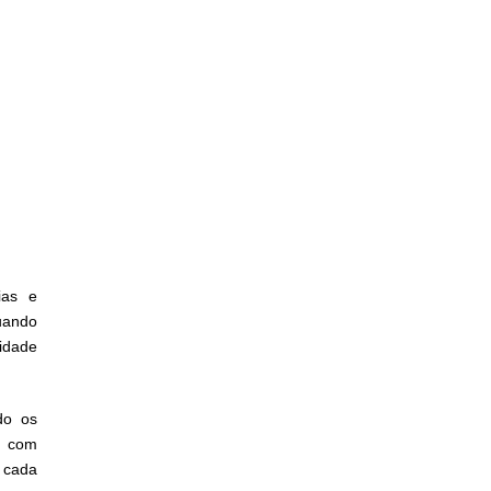
ias e
uando
idade
do os
é com
 cada