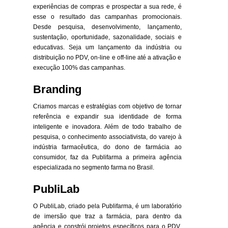
experiências de compras e prospectar a sua rede, é
esse o resultado das campanhas promocionais.
Desde pesquisa, desenvolvimento, lançamento,
sustentação, oportunidade, sazonalidade, sociais e
educativas. Seja um lançamento da indústria ou
distribuição no PDV, on-line e off-line até a ativação e
execução 100% das campanhas.
Branding
Criamos marcas e estratégias com objetivo de tornar
referência e expandir sua identidade de forma
inteligente e inovadora. Além de todo trabalho de
pesquisa, o conhecimento associativista, do varejo à
indústria farmacêutica, do dono de farmácia ao
consumidor, faz da Publifarma a primeira agência
especializada no segmento farma no Brasil.
PubliLab
O PubliLab, criado pela Publifarma, é um laboratório
de imersão que traz a farmácia, para dentro da
agência e constrói projetos específicos para o PDV,