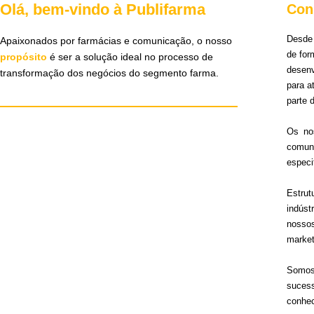
Olá, bem-vindo à Publifarma
Con
Desde 
Apaixonados por farmácias e comunicação, o nosso
de for
propósito
é ser a solução ideal no processo de
desen
transformação dos negócios do segmento farma.
para 
parte 
Os no
comun
especi
Estru
indúst
nosso
market
Somos 
sucess
conhec