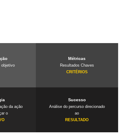
e é um laboratório
projetos
 cuidado com o
ação
Métricas
 objetivo
Resultados Chaves
O
CRITÉRIOS
gia
Sucesso
cação da ação
Análise do percurso direcionado
çar o
ao
VO
RESULTADO