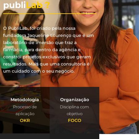
publi
Lab ?
O PubliLab, foi criado pela nossa
fundadora Jaqueline Lourenço que é um
laboratório de imersão que traz a
farmácia, para dentro da agência e
constrói projetos exclusivos que geram
resultados. Mais que uma consultoria é
um cuidado com o seu negócio.
Metodologia
Organização
Processo de
Disciplina com
aplicação
objetivo
OKR
FOCO