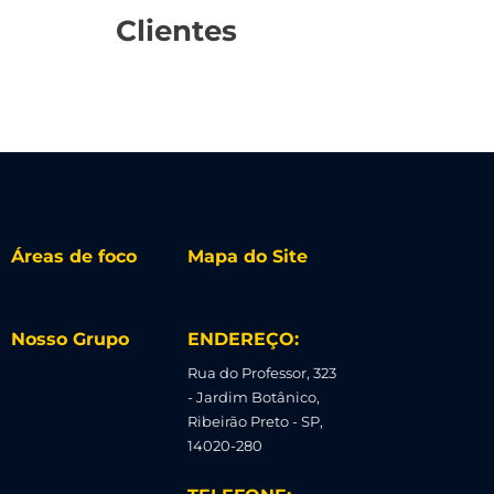
Clientes
Áreas de foco
Mapa do Site
Nosso Grupo
ENDEREÇO:
Rua do Professor, 323
- Jardim Botânico,
Ribeirão Preto - SP,
14020-280