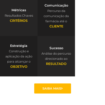
Comunicação
Métricas
Percurso da
Resultados Chaves
comunicação da
CRITÉRIOS
farmácia até o
CLIENTE
Estratégia
Sucesso
Construção e
Análise do percurso
aplicação da ação
direcionado ao
para alcançar o
RESULTADO
OBJETIVO
SAIBA MAIS