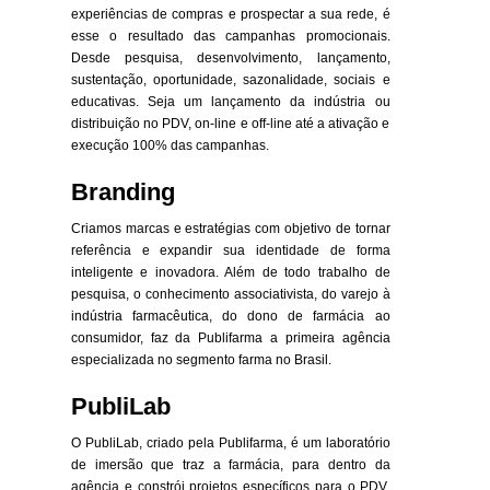
experiências de compras e prospectar a sua rede, é
esse o resultado das campanhas promocionais.
Desde pesquisa, desenvolvimento, lançamento,
sustentação, oportunidade, sazonalidade, sociais e
educativas. Seja um lançamento da indústria ou
distribuição no PDV, on-line e off-line até a ativação e
execução 100% das campanhas.
Branding
Criamos marcas e estratégias com objetivo de tornar
referência e expandir sua identidade de forma
inteligente e inovadora. Além de todo trabalho de
pesquisa, o conhecimento associativista, do varejo à
indústria farmacêutica, do dono de farmácia ao
consumidor, faz da Publifarma a primeira agência
especializada no segmento farma no Brasil.
PubliLab
O PubliLab, criado pela Publifarma, é um laboratório
de imersão que traz a farmácia, para dentro da
agência e constrói projetos específicos para o PDV,