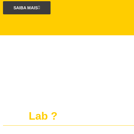
SAIBA MAIS
O que é o projeto
publi
Lab ?