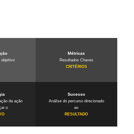
e é um laboratório
projetos
 cuidado com o
ação
Métricas
 objetivo
Resultados Chaves
O
CRITÉRIOS
gia
Sucesso
cação da ação
Análise do percurso direcionado
çar o
ao
VO
RESULTADO