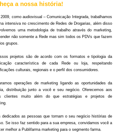
heça a nossa história!
2009, como audiovisual – Comunicação Integrada, trabalhamos
ma intensiva no crescimento de Redes de Drogarias, além disso
volvemos uma metodologia de trabalho através do marketing,
atender não somente a Rede mas sim todos os PDVs que fazem
dos grupos.
ssos projetos são de acordo com os formatos e tipologia da
icação característica de cada Rede ou loja, respeitando
ficações culturais, regionais e o perfil dos consumidores.
turamos operações de marketing ligando as oportunidades da
ria, distribuição junto a você e seu negócio. Oferecemos aos
s clientes muito além do que estratégias e projetos de
ing.
dedicados as pessoas que tornam o seu negócio histórias de
o. Se isso faz sentido para a sua empresa, convidamos você a
er melhor a Publifarma marketing para o segmento farma.