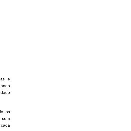
ias e
uando
idade
do os
é com
 cada