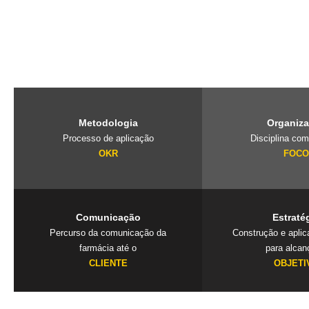
O PubliLab, foi criado pela nossa fundadora Jaqueline Lourenço qu
de imersão que traz a farmácia, para dentro da agência e constrói 
exclusivos que geram resultados. Mais que uma consultoria é um
seu negócio.
Metodologia
Organiz
Processo de aplicação
Disciplina com
OKR
FOC
Comunicação
Estraté
Percurso da comunicação da
Construção e apli
farmácia até o
para alcan
CLIENTE
OBJETI