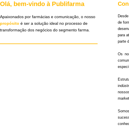
Olá, bem-vindo à Publifarma
Con
Desde 
Apaixonados por farmácias e comunicação, o nosso
de for
propósito
é ser a solução ideal no processo de
desen
transformação dos negócios do segmento farma.
para 
parte 
Os no
comun
especi
Estru
indúst
nosso
market
Somos 
sucess
conhec