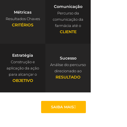
Comunicação
Métricas
Percurso da
Resultados Chaves
comunicação da
CRITÉRIOS
farmácia até o
CLIENTE
Estratégia
Sucesso
Construção e
Análise do percurso
aplicação da ação
direcionado ao
para alcançar o
RESULTADO
OBJETIVO
SAIBA MAIS