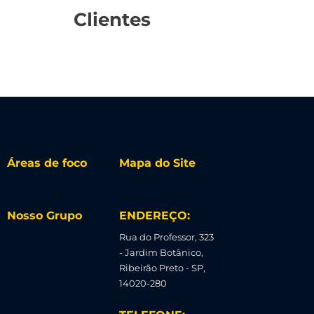
Clientes
Áreas de foco
Mapa do Site
Nosso Grupo
ENDEREÇO:
Rua do Professor, 323
- Jardim Botânico,
Ribeirão Preto - SP,
14020-280