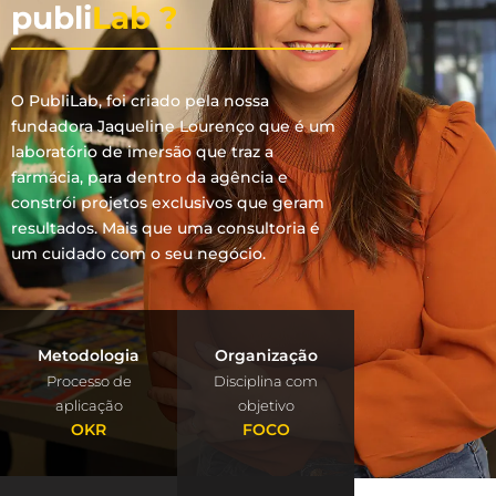
publi
Lab ?
O PubliLab, foi criado pela nossa
fundadora Jaqueline Lourenço que é um
laboratório de imersão que traz a
farmácia, para dentro da agência e
constrói projetos exclusivos que geram
resultados. Mais que uma consultoria é
um cuidado com o seu negócio.
Metodologia
Organização
Processo de
Disciplina com
aplicação
objetivo
OKR
FOCO