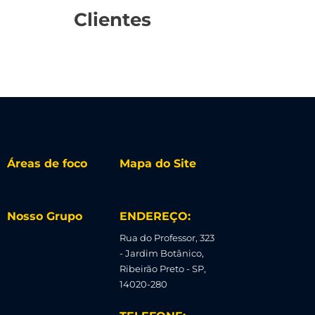
Clientes
Áreas de foco
Mapa do Site
Nosso Grupo
ENDEREÇO:
Rua do Professor, 323
- Jardim Botânico,
Ribeirão Preto - SP,
14020-280