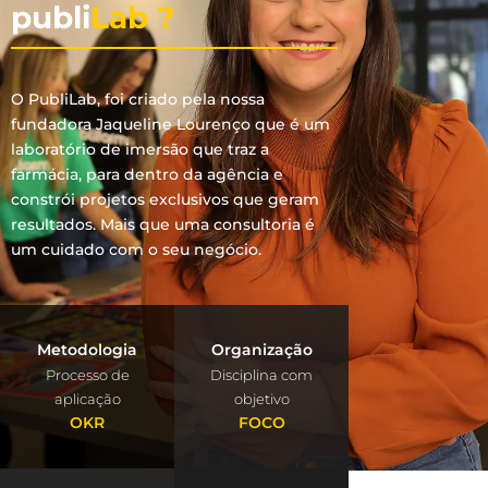
publi
Lab ?
O PubliLab, foi criado pela nossa
fundadora Jaqueline Lourenço que é um
laboratório de imersão que traz a
farmácia, para dentro da agência e
constrói projetos exclusivos que geram
resultados. Mais que uma consultoria é
um cuidado com o seu negócio.
Metodologia
Organização
Processo de
Disciplina com
aplicação
objetivo
OKR
FOCO