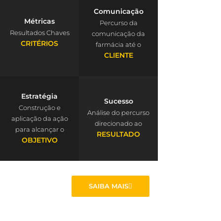
Comunicação
Métricas
Percurso da
Resultados Chaves
comunicação da
CRITÉRIOS
farmácia até o
CLIENTE
Estratégia
Sucesso
Construção e
Análise do percurso
aplicação da ação
direcionado ao
para alcançar o
RESULTADO
OBJETIVO
SAIBA MAIS