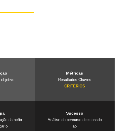
e é um laboratório
projetos
 cuidado com o
ação
Métricas
 objetivo
Resultados Chaves
O
CRITÉRIOS
gia
Sucesso
cação da ação
Análise do percurso direcionado
çar o
ao