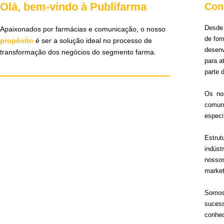
Olá, bem-vindo à Publifarma
Con
Desde 
Apaixonados por farmácias e comunicação, o nosso
de for
propósito
é ser a solução ideal no processo de
desen
transformação dos negócios do segmento farma.
para 
parte 
Os no
comun
especi
Estru
indúst
nosso
market
Somos 
sucess
conhec