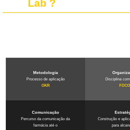
publi
Lab ?
O PubliLab, foi criado pela nossa fundadora Jaqueline Lourenço qu
de imersão que traz a farmácia, para dentro da agência e constrói 
exclusivos que geram resultados. Mais que uma consultoria é um
seu negócio.
Metodologia
Organiz
Processo de aplicação
Disciplina com
OKR
FOC
Comunicação
Estraté
Percurso da comunicação da
Construção e apli
farmácia até o
para alcan