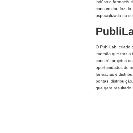
indústria farmacêut
consumidor, faz da 
especializada no se
PubliL
O PubliLab, criado 
imersão que traz a 
constrói projetos e
oportunidades de m
farmácias e distrib
pontas, distribuição
que gera resultado 