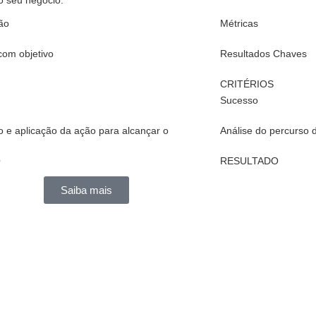
o seu negócio.
ão
Métricas
 com objetivo
Resultados Chaves
CRITÉRIOS
Sucesso
 e aplicação da ação para alcançar o
Análise do percurso 
O
RESULTADO
Saiba mais