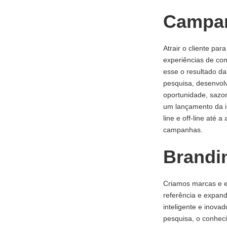
Campa
Atrair o cliente para
experiências de com
esse o resultado d
pesquisa, desenvol
oportunidade, sazon
um lançamento da in
line e off-line até
campanhas.
Brandi
Criamos marcas e es
referência e expand
inteligente e inova
pesquisa, o conheci