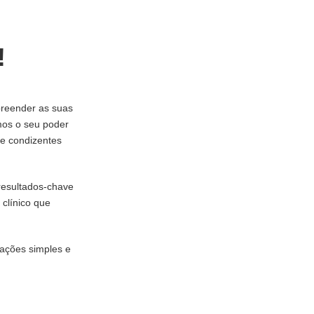
!
preender as suas
mos o seu poder
 e condizentes
resultados-chave
 clínico que
 ações simples e