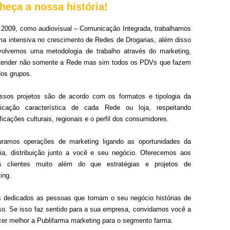
heça a nossa história!
2009, como audiovisual – Comunicação Integrada, trabalhamos
ma intensiva no crescimento de Redes de Drogarias, além disso
volvemos uma metodologia de trabalho através do marketing,
atender não somente a Rede mas sim todos os PDVs que fazem
dos grupos.
ssos projetos são de acordo com os formatos e tipologia da
icação característica de cada Rede ou loja, respeitando
ficações culturais, regionais e o perfil dos consumidores.
turamos operações de marketing ligando as oportunidades da
ria, distribuição junto a você e seu negócio. Oferecemos aos
s clientes muito além do que estratégias e projetos de
ing.
dedicados as pessoas que tornam o seu negócio histórias de
o. Se isso faz sentido para a sua empresa, convidamos você a
er melhor a Publifarma marketing para o segmento farma.