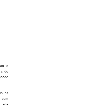
ias e
uando
idade
do os
é com
 cada