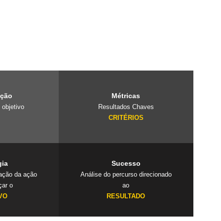
e é um laboratório
projetos
 cuidado com o
ação
Métricas
 objetivo
Resultados Chaves
O
CRITÉRIOS
gia
Sucesso
cação da ação
Análise do percurso direcionado
çar o
ao
VO
RESULTADO