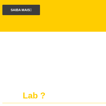
SAIBA MAIS
O que é o projeto
publi
Lab ?