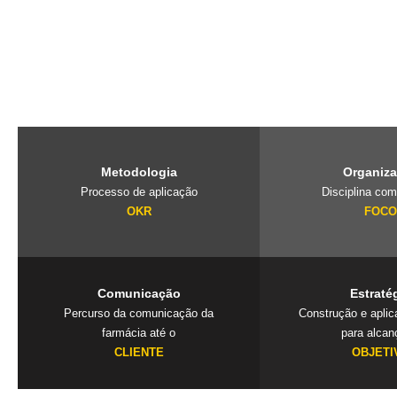
O PubliLab, foi criado pela nossa fundadora Jaqueline Lourenço qu
de imersão que traz a farmácia, para dentro da agência e constrói 
exclusivos que geram resultados. Mais que uma consultoria é um
seu negócio.
Metodologia
Organiz
Processo de aplicação
Disciplina com
OKR
FOC
Comunicação
Estraté
Percurso da comunicação da
Construção e apli
farmácia até o
para alcan
CLIENTE
OBJETI