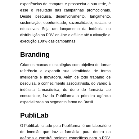
experiências de compras e prospectar a sua rede, é
esse o resultado das campanhas promocionais.
Desde pesquisa, desenvolvimento, lançamento,
sustentação, oportunidade, sazonalidade, sociais e
educativas. Seja um lançamento da indústria ou
distribuição no PDV, on-line e off-line até a ativação e
execução 100% das campanhas.
Branding
Criamos marcas e estratégias com objetivo de tornar
referência e expandir sua identidade de forma
inteligente e inovadora. Além de todo trabalho de
pesquisa, o conhecimento associativista, do varejo à
indústria farmacêutica, do dono de farmácia ao
consumidor, faz da Publifarma a primeira agência
especializada no segmento farma no Brasil.
PubliLab
O PubliLab, criado pela Publifarma, é um laboratório
de imersão que traz a farmácia, para dentro da
agência e constrói projetos específicos para o PDV,