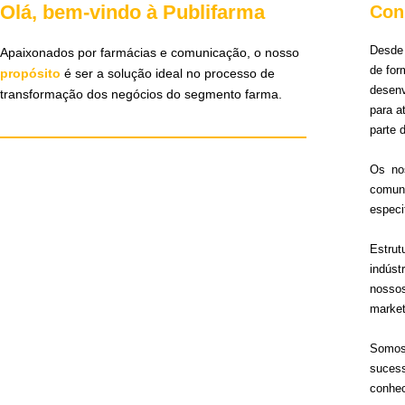
Olá, bem-vindo à Publifarma
Con
Desde 
Apaixonados por farmácias e comunicação, o nosso
de for
propósito
é ser a solução ideal no processo de
desen
transformação dos negócios do segmento farma.
para 
parte 
Os no
comun
especi
Estru
indúst
nosso
market
Somos 
sucess
conhec