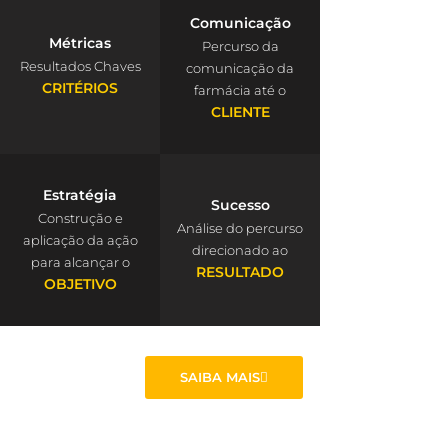
Comunicação
Métricas
Percurso da
Resultados Chaves
comunicação da
CRITÉRIOS
farmácia até o
CLIENTE
Estratégia
Sucesso
Construção e
Análise do percurso
aplicação da ação
direcionado ao
para alcançar o
RESULTADO
OBJETIVO
SAIBA MAIS