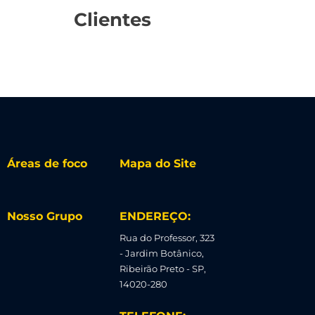
Clientes
Áreas de foco
Mapa do Site
Nosso Grupo
ENDEREÇO:
Rua do Professor, 323
- Jardim Botânico,
Ribeirão Preto - SP,
14020-280