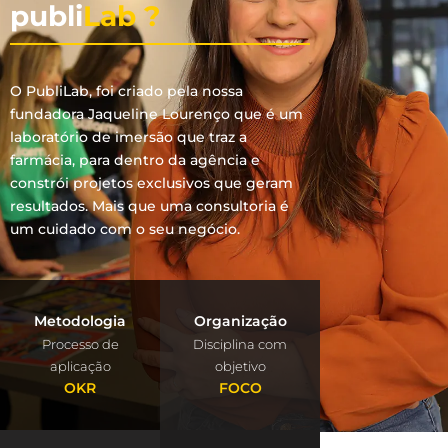
publi
Lab ?
O PubliLab, foi criado pela nossa
fundadora Jaqueline Lourenço que é um
laboratório de imersão que traz a
farmácia, para dentro da agência e
constrói projetos exclusivos que geram
resultados. Mais que uma consultoria é
um cuidado com o seu negócio.
Metodologia
Organização
Processo de
Disciplina com
aplicação
objetivo
OKR
FOCO