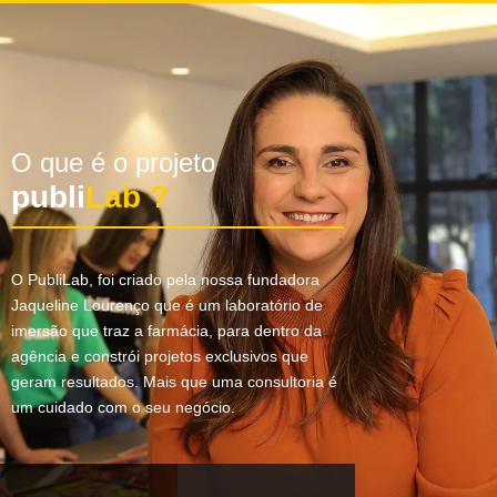
O que é o projeto
publi
Lab ?
O PubliLab, foi criado pela nossa fundadora
Jaqueline Lourenço que é um laboratório de
imersão que traz a farmácia, para dentro da
agência e constrói projetos exclusivos que
geram resultados. Mais que uma consultoria é
um cuidado com o seu negócio.