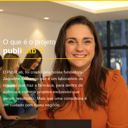
O que é o projeto
publi
Lab ?
O PubliLab, foi criado pela nossa fundadora
Jaqueline Lourenço que é um laboratório de
imersão que traz a farmácia, para dentro da
agência e constrói projetos exclusivos que
geram resultados. Mais que uma consultoria é
um cuidado com o seu negócio.