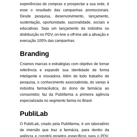
experiências de compras e prospectar a sua rede, é
esse o resultado das campanhas promocionais.
Desde pesquisa, desenvolvimento, lançamento,
sustentação, oportunidade, sazonalidade, sociais e
educativas. Seja um lançamento da indústria ou
distribuição no PDV, on-line e off-line até a ativação e
execução 100% das campanhas.
Branding
Criamos marcas e estratégias com objetivo de tornar
referência e expandir sua identidade de forma
inteligente e inovadora. Além de todo trabalho de
pesquisa, o conhecimento associativista, do varejo à
indústria farmacêutica, do dono de farmácia ao
consumidor, faz da Publifarma a primeira agência
especializada no segmento farma no Brasil.
PubliLab
O PubliLab, criado pela Publifarma, é um laboratório
de imersão que traz a farmácia, para dentro da
agência e constrói projetos específicos para o PDV,