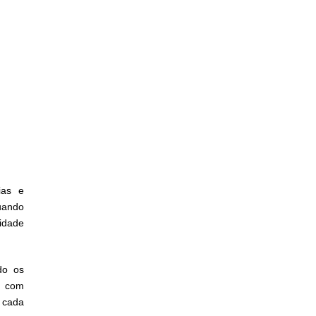
ias e
uando
idade
do os
é com
 cada