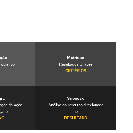
e é um laboratório
projetos
 cuidado com o
ação
Métricas
 objetivo
Resultados Chaves
O
CRITÉRIOS
gia
Sucesso
cação da ação
Análise do percurso direcionado
çar o
ao
VO
RESULTADO