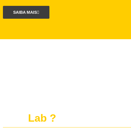
SAIBA MAIS
O que é o projeto
publi
Lab ?