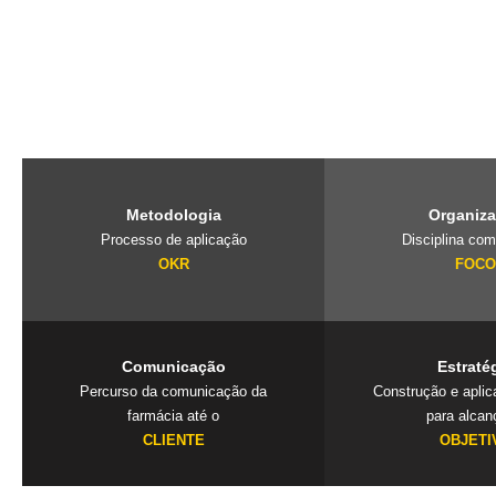
O PubliLab, foi criado pela nossa fundadora Jaqueline Lourenço qu
de imersão que traz a farmácia, para dentro da agência e constrói 
exclusivos que geram resultados. Mais que uma consultoria é um
seu negócio.
Metodologia
Organiz
Processo de aplicação
Disciplina com
OKR
FOC
Comunicação
Estraté
Percurso da comunicação da
Construção e apli
farmácia até o
para alcan
CLIENTE
OBJETI