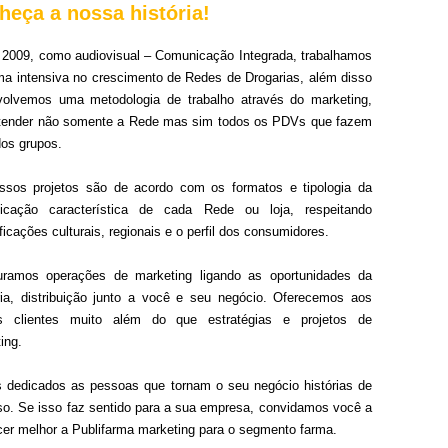
heça a nossa história!
2009, como audiovisual – Comunicação Integrada, trabalhamos
ma intensiva no crescimento de Redes de Drogarias, além disso
volvemos uma metodologia de trabalho através do marketing,
atender não somente a Rede mas sim todos os PDVs que fazem
dos grupos.
ssos projetos são de acordo com os formatos e tipologia da
icação característica de cada Rede ou loja, respeitando
ficações culturais, regionais e o perfil dos consumidores.
turamos operações de marketing ligando as oportunidades da
ria, distribuição junto a você e seu negócio. Oferecemos aos
s clientes muito além do que estratégias e projetos de
ing.
dedicados as pessoas que tornam o seu negócio histórias de
o. Se isso faz sentido para a sua empresa, convidamos você a
er melhor a Publifarma marketing para o segmento farma.