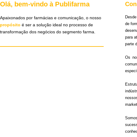
Olá, bem-vindo à Publifarma
Con
Desde 
Apaixonados por farmácias e comunicação, o nosso
de for
propósito
é ser a solução ideal no processo de
desen
transformação dos negócios do segmento farma.
para 
parte 
Os no
comun
especi
Estru
indúst
nosso
market
Somos 
sucess
conhec