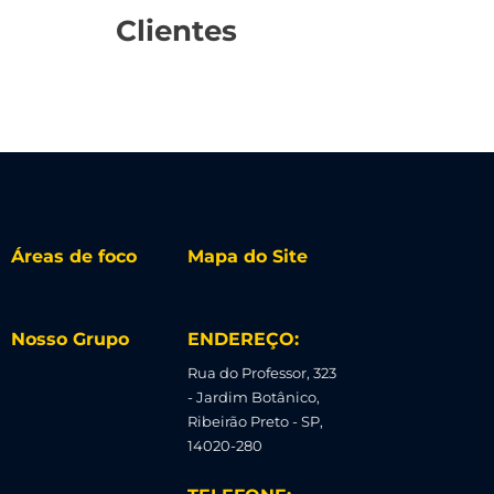
Clientes
Áreas de foco
Mapa do Site
Nosso Grupo
ENDEREÇO:
Rua do Professor, 323
- Jardim Botânico,
Ribeirão Preto - SP,
14020-280