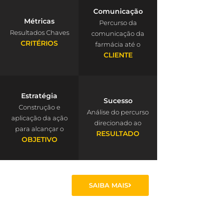
Comunicação
Métricas
Percurso da
Resultados Chaves
comunicação da
CRITÉRIOS
farmácia até o
CLIENTE
Estratégia
Sucesso
Construção e
Análise do percurso
aplicação da ação
direcionado ao
para alcançar o
RESULTADO
OBJETIVO
SAIBA MAIS