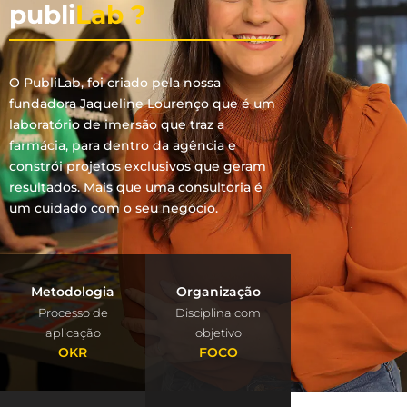
publi
Lab ?
O PubliLab, foi criado pela nossa
fundadora Jaqueline Lourenço que é um
laboratório de imersão que traz a
farmácia, para dentro da agência e
constrói projetos exclusivos que geram
resultados. Mais que uma consultoria é
um cuidado com o seu negócio.
Metodologia
Organização
Processo de
Disciplina com
aplicação
objetivo
OKR
FOCO