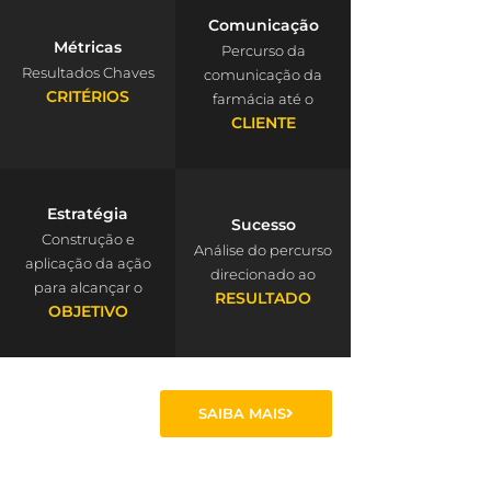
Comunicação
Métricas
Percurso da
Resultados Chaves
comunicação da
CRITÉRIOS
farmácia até o
CLIENTE
Estratégia
Sucesso
Construção e
Análise do percurso
aplicação da ação
direcionado ao
para alcançar o
RESULTADO
OBJETIVO
SAIBA MAIS