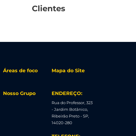
Clientes
Áreas de foco
Mapa do Site
Nosso Grupo
ENDEREÇO:
Rua do Professor, 323
- Jardim Botânico,
Ribeirão Preto - SP,
14020-280