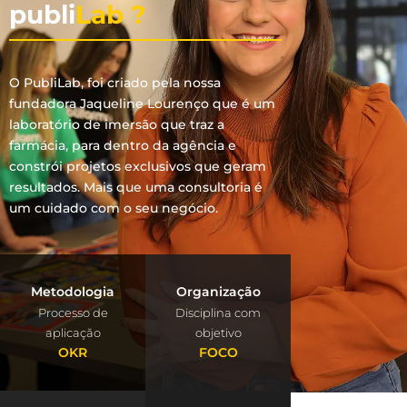
publi
Lab ?
O PubliLab, foi criado pela nossa
fundadora Jaqueline Lourenço que é um
laboratório de imersão que traz a
farmácia, para dentro da agência e
constrói projetos exclusivos que geram
resultados. Mais que uma consultoria é
um cuidado com o seu negócio.
Metodologia
Organização
Processo de
Disciplina com
aplicação
objetivo
OKR
FOCO