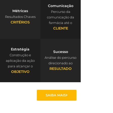
Comunicação
Métricas
Percurso da
Resultados Chaves
comunicação da
CRITÉRIOS
farmácia até o
CLIENTE
Estratégia
Sucesso
Construção e
Análise do percurso
aplicação da ação
direcionado ao
para alcançar o
RESULTADO
OBJETIVO
SAIBA MAIS