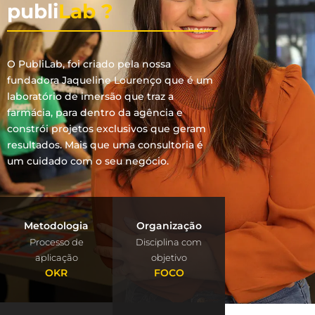
publi
Lab ?
O PubliLab, foi criado pela nossa
fundadora Jaqueline Lourenço que é um
laboratório de imersão que traz a
farmácia, para dentro da agência e
constrói projetos exclusivos que geram
resultados. Mais que uma consultoria é
um cuidado com o seu negócio.
Metodologia
Organização
Processo de
Disciplina com
aplicação
objetivo
OKR
FOCO