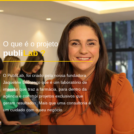
O que é o projeto
publi
Lab ?
O PubliLab, foi criado pela nossa fundadora
Jaqueline Lourenço que é um laboratório de
imersão que traz a farmácia, para dentro da
agência e constrói projetos exclusivos que
geram resultados. Mais que uma consultoria é
um cuidado com o seu negócio.