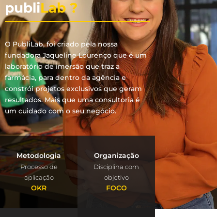
publi
Lab ?
O PubliLab, foi criado pela nossa
fundadora Jaqueline Lourenço que é um
laboratório de imersão que traz a
farmácia, para dentro da agência e
constrói projetos exclusivos que geram
resultados. Mais que uma consultoria é
um cuidado com o seu negócio.
Metodologia
Organização
Processo de
Disciplina com
aplicação
objetivo
OKR
FOCO