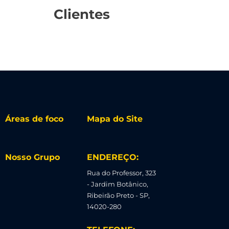
Clientes
Áreas de foco
Mapa do Site
Nosso Grupo
ENDEREÇO:
Rua do Professor, 323
- Jardim Botânico,
Ribeirão Preto - SP,
14020-280