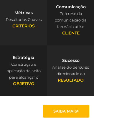
Comunicação
Métricas
Percurso da
Resultados Chaves
comunicação da
CRITÉRIOS
farmácia até o
CLIENTE
Estratégia
Sucesso
Construção e
Análise do percurso
aplicação da ação
direcionado ao
para alcançar o
RESULTADO
OBJETIVO
SAIBA MAIS