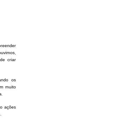
preender
uvimos,
e criar
ando os
om muito
a.
ão ações
.