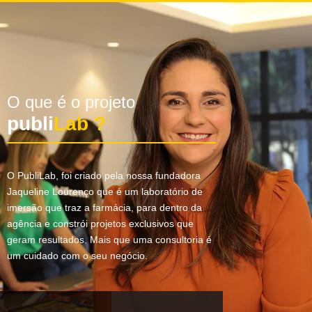
O que é o projeto
publi
Lab ?
O PubliLab, foi criado pela nossa fundadora
Jaqueline Lourenço que é um laboratório de
imersão que traz a farmácia, para dentro da
agência e constrói projetos exclusivos que
geram resultados. Mais que uma consultoria é
um cuidado com o seu negócio.