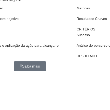
o seu negócio.
ão
Métricas
 com objetivo
Resultados Chaves
CRITÉRIOS
Sucesso
 e aplicação da ação para alcançar o
Análise do percurso 
O
RESULTADO
Saiba mais