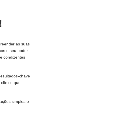
!
preender as suas
mos o seu poder
 e condizentes
resultados-chave
 clínico que
 ações simples e