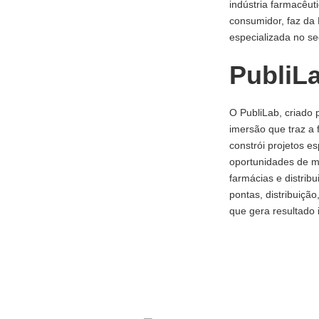
indústria farmacêut
consumidor, faz da 
especializada no se
PubliL
O PubliLab, criado 
imersão que traz a 
constrói projetos e
oportunidades de m
farmácias e distrib
pontas, distribuição
que gera resultado 