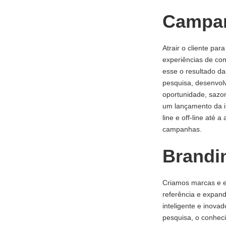
Campa
Atrair o cliente para
experiências de com
esse o resultado d
pesquisa, desenvol
oportunidade, sazon
um lançamento da in
line e off-line até
campanhas.
Brandi
Criamos marcas e es
referência e expand
inteligente e inova
pesquisa, o conheci