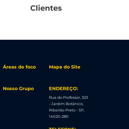
Clientes
Áreas de foco
Mapa do Site
Nosso Grupo
ENDEREÇO:
Rua do Professor, 323
- Jardim Botânico,
Ribeirão Preto - SP,
14020-280