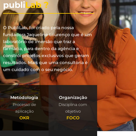
publi
Lab ?
O PubliLab, foi criado pela nossa
fundadora Jaqueline Lourenço que é um
laboratório de imersão que traz a
farmácia, para dentro da agência e
constrói projetos exclusivos que geram
resultados. Mais que uma consultoria é
um cuidado com o seu negócio.
Metodologia
Organização
Processo de
Disciplina com
aplicação
objetivo
OKR
FOCO