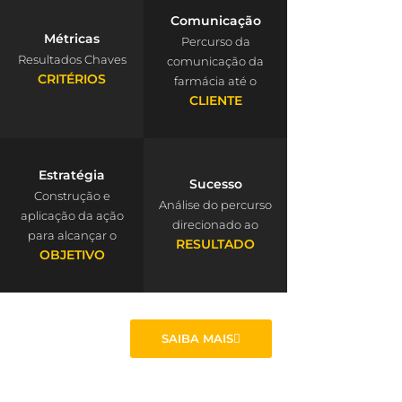
Comunicação
Métricas
Percurso da
Resultados Chaves
comunicação da
CRITÉRIOS
farmácia até o
CLIENTE
Estratégia
Sucesso
Construção e
Análise do percurso
aplicação da ação
direcionado ao
para alcançar o
RESULTADO
OBJETIVO
SAIBA MAIS