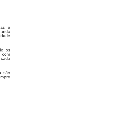
ias e
uando
idade
do os
é com
 cada
s são
empre