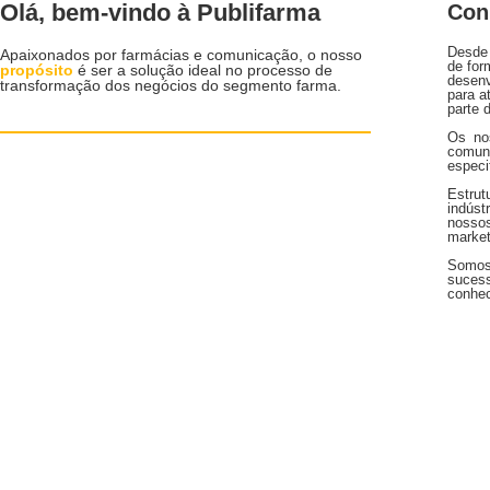
Olá, bem-vindo à Publifarma
Con
Desde 
Apaixonados por farmácias e comunicação, o nosso
de for
propósito
é ser a solução ideal no processo de
desen
transformação dos negócios do segmento farma.
para 
parte 
Os no
comun
especi
Estru
indúst
nosso
market
Somos 
sucess
conhec