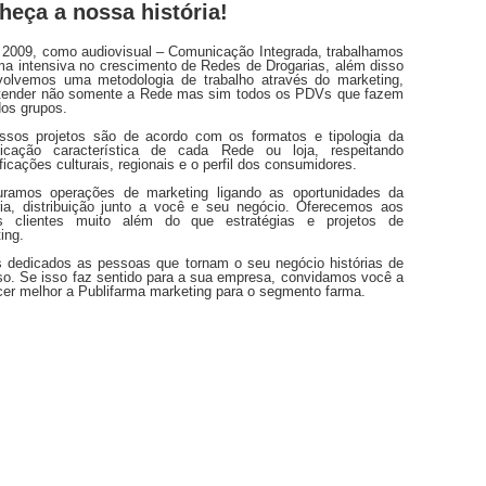
heça a nossa história!
2009, como audiovisual – Comunicação Integrada, trabalhamos
ma intensiva no crescimento de Redes de Drogarias, além disso
volvemos uma metodologia de trabalho através do marketing,
atender não somente a Rede mas sim todos os PDVs que fazem
dos grupos.
ssos projetos são de acordo com os formatos e tipologia da
icação característica de cada Rede ou loja, respeitando
ficações culturais, regionais e o perfil dos consumidores.
turamos operações de marketing ligando as oportunidades da
ria, distribuição junto a você e seu negócio. Oferecemos aos
s clientes muito além do que estratégias e projetos de
ing.
dedicados as pessoas que tornam o seu negócio histórias de
o. Se isso faz sentido para a sua empresa, convidamos você a
er melhor a Publifarma marketing para o segmento farma.