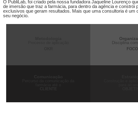
O PubliLab, foi criado pela nossa fundadora Jaqueline Lourenço qu
de imersão que traz a farmácia, para dentro da agência e constrói 
exclusivos que geram resultados. Mais que uma consultoria é um
seu negócio.
Metodologia
Organiz
Processo de aplicação
Disciplina com
OKR
FOC
Comunicação
Estraté
Percurso da comunicação da
Construção e apli
farmácia até o
para alcan
CLIENTE
OBJETI