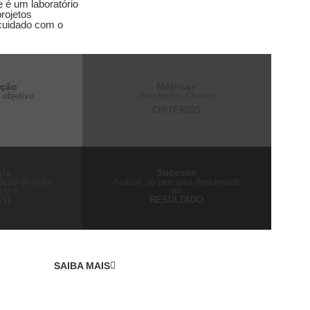
e é um laboratório
projetos
 cuidado com o
ação
Métricas
 objetivo
Resultados Chaves
O
CRITÉRIOS
gia
Sucesso
cação da ação
Análise do percurso direcionado
çar o
ao
VO
RESULTADO
SAIBA MAIS