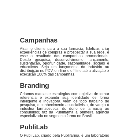
Campanhas
Atrair o cliente para a sua farmácia, fidelizar, criar
experiências de compras e prospectar a sua rede, é
esse o resultado das campanhas promocionais.
Desde pesquisa, desenvolvimento, lançamento,
sustentação, oportunidade, sazonalidade, sociais e
educativas. Seja um lançamento da indústria ou
distribuição no PDV, on-line e off-line até a ativação e
execução 100% das campanhas.
Branding
Criamos marcas e estratégias com objetivo de tornar
referência e expandir sua identidade de forma
inteligente e inovadora. Além de todo trabalho de
pesquisa, o conhecimento associativista, do varejo à
indústria farmacêutica, do dono de farmácia ao
consumidor, faz da Publifarma a primeira agência
especializada no segmento farma no Brasil.
PubliLab
O PubliLab, criado pela Publifarma, é um laboratório