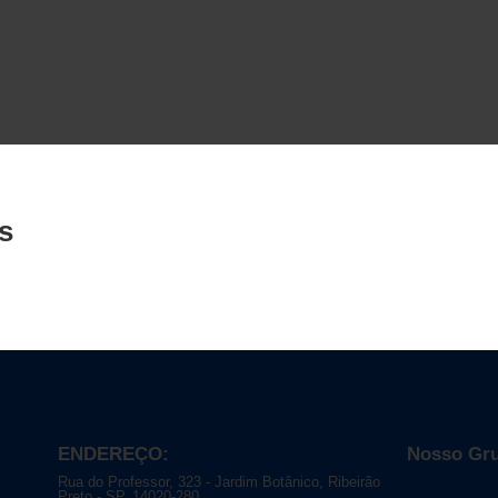
s
ENDEREÇO:
Nosso Gr
Rua do Professor, 323 - Jardim Botânico, Ribeirão
Preto - SP, 14020-280