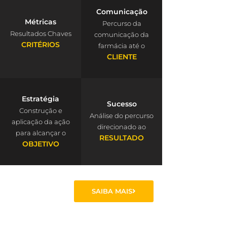
Comunicação
Métricas
Percurso da
Resultados Chaves
comunicação da
CRITÉRIOS
farmácia até o
CLIENTE
Estratégia
Sucesso
Construção e
Análise do percurso
aplicação da ação
direcionado ao
para alcançar o
RESULTADO
OBJETIVO
SAIBA MAIS