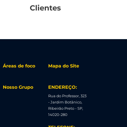
Clientes
Áreas de foco
Mapa do Site
Nosso Grupo
ENDEREÇO:
Rua do Professor, 323
- Jardim Botânico,
Ribeirão Preto - SP,
14020-280