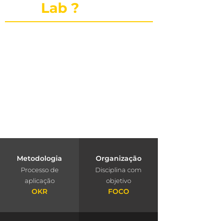
publi
Lab ?
O PubliLab, foi criado pela nossa
fundadora Jaqueline Lourenço que é um
laboratório de imersão que traz a
farmácia, para dentro da agência e
constrói projetos exclusivos que geram
resultados. Mais que uma consultoria é
um cuidado com o seu negócio.
Metodologia
Organização
Processo de
Disciplina com
aplicação
objetivo
OKR
FOCO