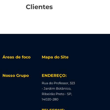
Clientes
Áreas de foco
Mapa do Site
Nosso Grupo
ENDEREÇO:
Rua do Professor, 323
- Jardim Botânico,
Ribeirão Preto - SP,
14020-280