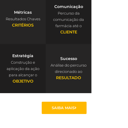
Comunicação
Métricas
Percurso da
Resultados Chaves
comunicação da
CRITÉRIOS
farmácia até o
CLIENTE
Estratégia
Sucesso
Construção e
Análise do percurso
aplicação da ação
direcionado ao
para alcançar o
RESULTADO
OBJETIVO
SAIBA MAIS