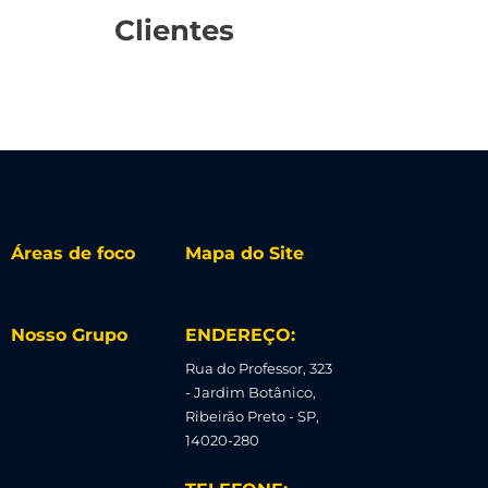
Clientes
Áreas de foco
Mapa do Site
Nosso Grupo
ENDEREÇO:
Rua do Professor, 323
- Jardim Botânico,
Ribeirão Preto - SP,
14020-280