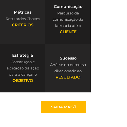
Comunicação
Métricas
Percurso da
Resultados Chaves
comunicação da
CRITÉRIOS
farmácia até o
CLIENTE
Estratégia
Sucesso
Construção e
Análise do percurso
aplicação da ação
direcionado ao
para alcançar o
RESULTADO
OBJETIVO
SAIBA MAIS