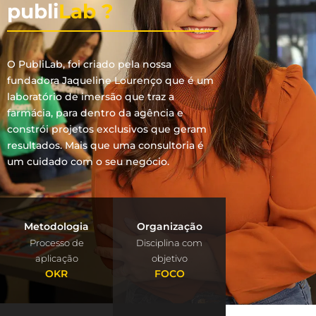
publi
Lab ?
O PubliLab, foi criado pela nossa
fundadora Jaqueline Lourenço que é um
laboratório de imersão que traz a
farmácia, para dentro da agência e
constrói projetos exclusivos que geram
resultados. Mais que uma consultoria é
um cuidado com o seu negócio.
Metodologia
Organização
Processo de
Disciplina com
aplicação
objetivo
OKR
FOCO