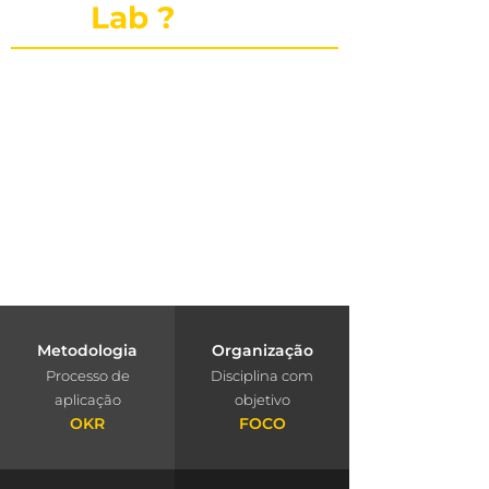
publi
Lab ?
O PubliLab, foi criado pela nossa
fundadora Jaqueline Lourenço que é um
laboratório de imersão que traz a
farmácia, para dentro da agência e
constrói projetos exclusivos que geram
resultados. Mais que uma consultoria é
um cuidado com o seu negócio.
Metodologia
Organização
Processo de
Disciplina com
aplicação
objetivo
OKR
FOCO