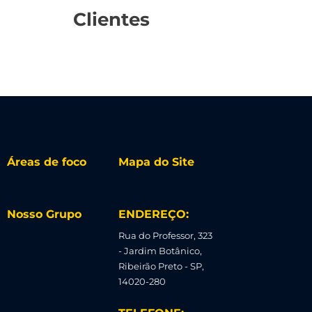
Clientes
Áreas de foco
Mapa do Site
Nosso Grupo
ENDEREÇO:
Rua do Professor, 323
- Jardim Botânico,
Ribeirão Preto - SP,
14020-280