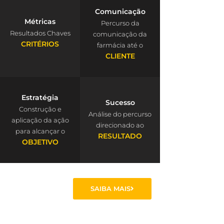
Comunicação
Métricas
Percurso da
Resultados Chaves
comunicação da
CRITÉRIOS
farmácia até o
CLIENTE
Estratégia
Sucesso
Construção e
Análise do percurso
aplicação da ação
direcionado ao
para alcançar o
RESULTADO
OBJETIVO
SAIBA MAIS