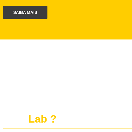
SAIBA MAIS
O que é o projeto
publi
Lab ?