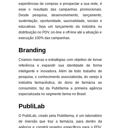
experiências de compras e prospectar a sua rede, é
esse o resultado das campanhas promocionais.
Desde pesquisa, desenvolvimento, lançamento,
sustentação, oportunidade, sazonalidade, sociais e
educativas. Seja um lançamento da indústria ou
distribuição no PDV, on-line e off-line até a ativação e
execução 100% das campanhas.
Branding
Criamos marcas e estratégias com objetivo de tornar
referência e expandir sua identidade de forma
inteligente e inovadora. Além de todo trabalho de
pesquisa, o conhecimento associativista, do varejo à
indústria farmacêutica, do dono de farmácia ao
consumidor, faz da Publifarma a primeira agência
especializada no segmento farma no Brasil.
PubliLab
O PubliLab, criado pela Publifarma, é um laboratório
de imersão que traz a farmácia, para dentro da
agência e constrói projetos específicos para o PDV,