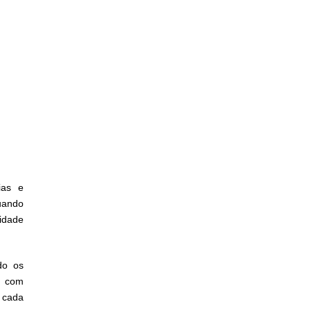
ias e
uando
idade
do os
é com
 cada