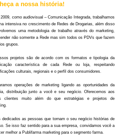
heça a nossa história!
2009, como audiovisual – Comunicação Integrada, trabalhamos
ma intensiva no crescimento de Redes de Drogarias, além disso
volvemos uma metodologia de trabalho através do marketing,
atender não somente a Rede mas sim todos os PDVs que fazem
dos grupos.
ssos projetos são de acordo com os formatos e tipologia da
icação característica de cada Rede ou loja, respeitando
ficações culturais, regionais e o perfil dos consumidores.
turamos operações de marketing ligando as oportunidades da
ria, distribuição junto a você e seu negócio. Oferecemos aos
s clientes muito além do que estratégias e projetos de
ing.
dedicados as pessoas que tornam o seu negócio histórias de
o. Se isso faz sentido para a sua empresa, convidamos você a
er melhor a Publifarma marketing para o segmento farma.