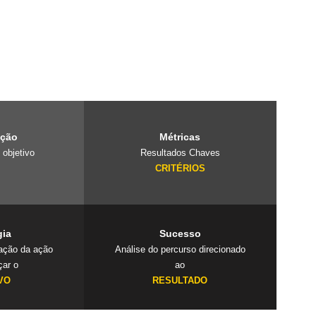
e é um laboratório
projetos
 cuidado com o
ação
Métricas
 objetivo
Resultados Chaves
O
CRITÉRIOS
gia
Sucesso
cação da ação
Análise do percurso direcionado
çar o
ao
VO
RESULTADO