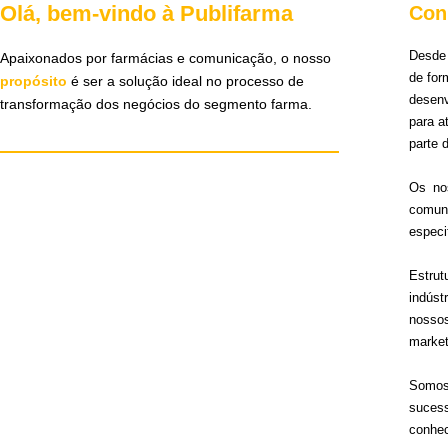
Olá, bem-vindo à Publifarma
Con
Desde 
Apaixonados por farmácias e comunicação, o nosso
de for
propósito
é ser a solução ideal no processo de
desen
transformação dos negócios do segmento farma.
para 
parte 
Os no
comun
especi
Estru
indúst
nosso
market
Somos 
sucess
conhec