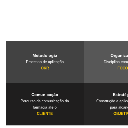
O PubliLab, foi criado pela nossa fundadora Jaqueline Lourenço qu
de imersão que traz a farmácia, para dentro da agência e constrói 
exclusivos que geram resultados. Mais que uma consultoria é um
seu negócio.
Metodologia
Organiz
Processo de aplicação
Disciplina com
OKR
FOC
Comunicação
Estraté
Percurso da comunicação da
Construção e apli
farmácia até o
para alcan
CLIENTE
OBJETI