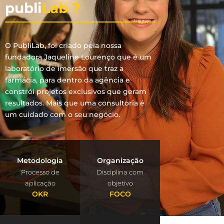
publi
Lab ?
O PubliLab, foi criado pela nossa
fundadora Jaqueline Lourenço que é um
laboratório de imersão que traz a
farmácia, para dentro da agência e
constrói projetos exclusivos que geram
resultados. Mais que uma consultoria é
um cuidado com o seu negócio.
Metodologia
Organização
Processo de
Disciplina com
aplicação
objetivo
OKR
FOCO