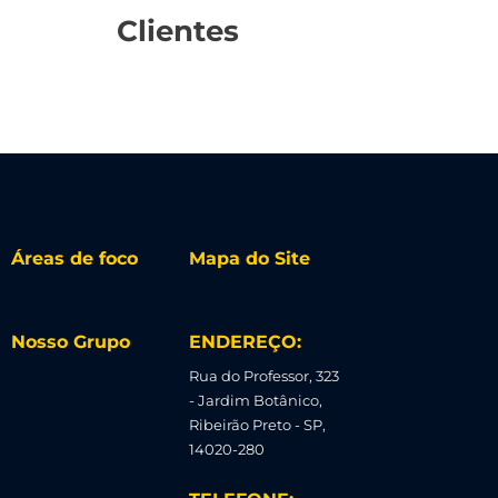
Clientes
Áreas de foco
Mapa do Site
Nosso Grupo
ENDEREÇO:
Rua do Professor, 323
- Jardim Botânico,
Ribeirão Preto - SP,
14020-280