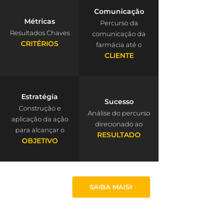
Comunicação
Métricas
Percurso da
Resultados Chaves
comunicação da
CRITÉRIOS
farmácia até o
CLIENTE
Estratégia
Sucesso
Construção e
Análise do percurso
aplicação da ação
direcionado ao
para alcançar o
RESULTADO
OBJETIVO
SAIBA MAIS