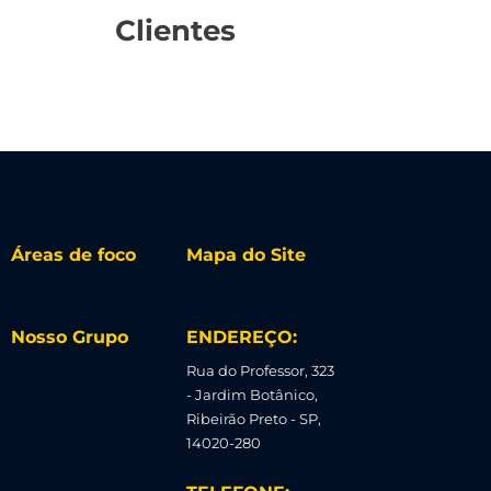
Clientes
Áreas de foco
Mapa do Site
Nosso Grupo
ENDEREÇO:
Rua do Professor, 323
- Jardim Botânico,
Ribeirão Preto - SP,
14020-280