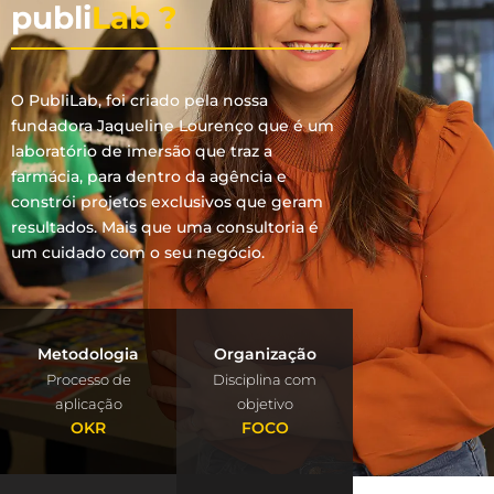
publi
Lab ?
O PubliLab, foi criado pela nossa
fundadora Jaqueline Lourenço que é um
laboratório de imersão que traz a
farmácia, para dentro da agência e
constrói projetos exclusivos que geram
resultados. Mais que uma consultoria é
um cuidado com o seu negócio.
Metodologia
Organização
Processo de
Disciplina com
aplicação
objetivo
OKR
FOCO