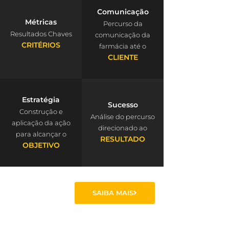
Comunicação
Métricas
Percurso da
Resultados Chaves
comunicação da
CRITÉRIOS
farmácia até o
CLIENTE
Estratégia
Sucesso
Construção e
Análise do percurso
aplicação da ação
direcionado ao
para alcançar o
RESULTADO
OBJETIVO
SAIBA MAIS