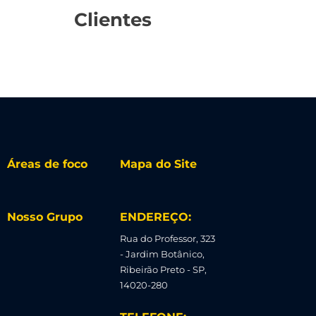
Clientes
Áreas de foco
Mapa do Site
Nosso Grupo
ENDEREÇO:
Rua do Professor, 323
- Jardim Botânico,
Ribeirão Preto - SP,
14020-280