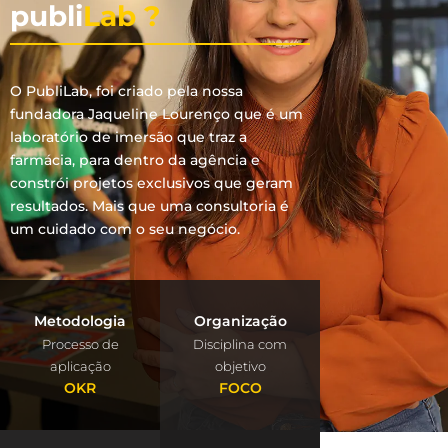
publi
Lab ?
O PubliLab, foi criado pela nossa
fundadora Jaqueline Lourenço que é um
laboratório de imersão que traz a
farmácia, para dentro da agência e
constrói projetos exclusivos que geram
resultados. Mais que uma consultoria é
um cuidado com o seu negócio.
Metodologia
Organização
Processo de
Disciplina com
aplicação
objetivo
OKR
FOCO