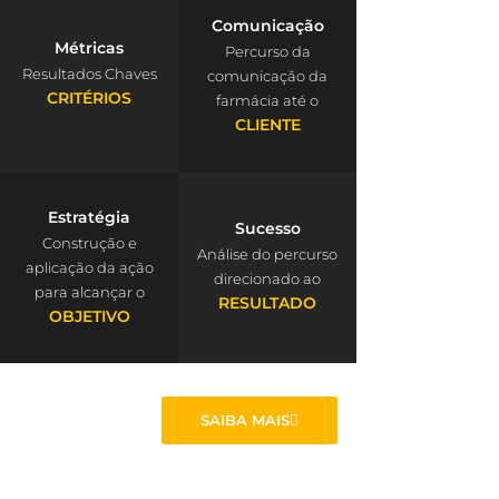
Comunicação
Métricas
Percurso da
Resultados Chaves
comunicação da
CRITÉRIOS
farmácia até o
CLIENTE
Estratégia
Sucesso
Construção e
Análise do percurso
aplicação da ação
direcionado ao
para alcançar o
RESULTADO
OBJETIVO
SAIBA MAIS