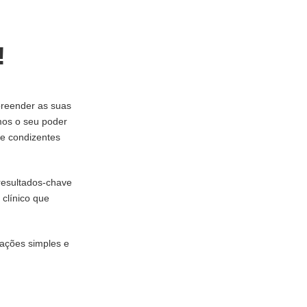
!
preender as suas
mos o seu poder
 e condizentes
resultados-chave
 clínico que
 ações simples e