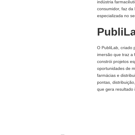
indústria farmacêut
consumidor, faz da 
especializada no se
PubliL
O PubliLab, criado 
imersão que traz a 
constrói projetos e
oportunidades de m
farmácias e distrib
pontas, distribuição
que gera resultado 