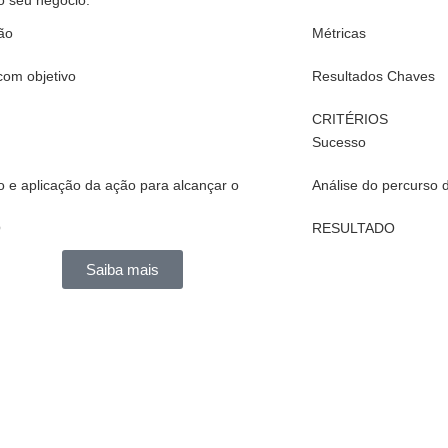
o seu negócio.
ão
Métricas
 com objetivo
Resultados Chaves
CRITÉRIOS
Sucesso
 e aplicação da ação para alcançar o
Análise do percurso 
O
RESULTADO
Saiba mais