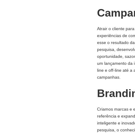
Campa
Atrair o cliente para
experiências de com
esse o resultado d
pesquisa, desenvol
oportunidade, sazon
um lançamento da in
line e off-line até
campanhas.
Brandi
Criamos marcas e es
referência e expand
inteligente e inova
pesquisa, o conheci