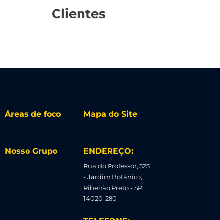
Clientes
Áreas de foco
Mapa do Site
Nosso Grupo
ENDEREÇO:
Rua do Professor, 323
- Jardim Botânico,
Ribeirão Preto - SP,
14020-280