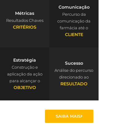
Comunicação
Métricas
Percurso da
Resultados Chaves
comunicação da
CRITÉRIOS
farmácia até o
CLIENTE
Estratégia
Sucesso
Construção e
Análise do percurso
aplicação da ação
direcionado ao
para alcançar o
RESULTADO
OBJETIVO
SAIBA MAIS