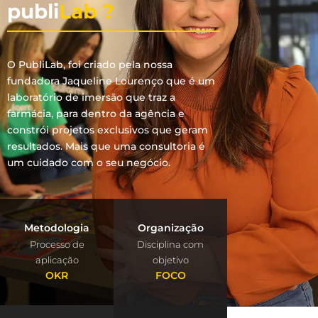
publi
Lab ?
O PubliLab, foi criado pela nossa
fundadora Jaqueline Lourenço que é um
laboratório de imersão que traz a
farmácia, para dentro da agência e
constrói projetos exclusivos que geram
resultados. Mais que uma consultoria é
um cuidado com o seu negócio.
Metodologia
Organização
Processo de
Disciplina com
aplicação
objetivo
OKR
FOCO