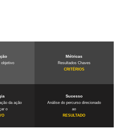
e é um laboratório
projetos
 cuidado com o
ação
Métricas
 objetivo
Resultados Chaves
O
CRITÉRIOS
gia
Sucesso
cação da ação
Análise do percurso direcionado
çar o
ao
VO
RESULTADO