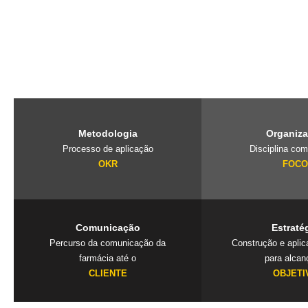
O PubliLab, foi criado pela nossa fundadora Jaqueline Lourenço qu
de imersão que traz a farmácia, para dentro da agência e constrói 
exclusivos que geram resultados. Mais que uma consultoria é um
seu negócio.
Metodologia
Organiz
Processo de aplicação
Disciplina com
OKR
FOC
Comunicação
Estraté
Percurso da comunicação da
Construção e apli
farmácia até o
para alcan
CLIENTE
OBJETI