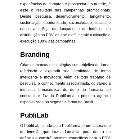
experiências de compras e prospectar a sua rede, é
esse o resultado das campanhas promocionais.
Desde pesquisa, desenvolvimento, lançamento,
sustentação, oportunidade, sazonalidade, sociais e
educativas. Seja um lançamento da indústria ou
distribuição no PDV, on-line e off-line até a ativação e
execução 100% das campanhas.
Branding
Criamos marcas e estratégias com objetivo de tornar
referência e expandir sua identidade de forma
inteligente e inovadora. Além de todo trabalho de
pesquisa, o conhecimento associativista, do varejo à
indústria farmacêutica, do dono de farmácia ao
consumidor, faz da Publifarma a primeira agência
especializada no segmento farma no Brasil.
PubliLab
O PubliLab, criado pela Publifarma, é um laboratório
de imersão que traz a farmácia, para dentro da
agência e constrói projetos específicos para o PDV,