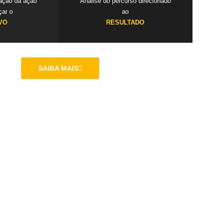
cação da ação
Análise do percurso direcionado
çar o
ao
VO
RESULTADO
SAIBA MAIS