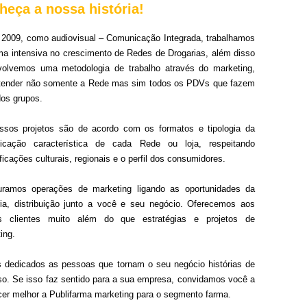
heça a nossa história!
2009, como audiovisual – Comunicação Integrada, trabalhamos
ma intensiva no crescimento de Redes de Drogarias, além disso
volvemos uma metodologia de trabalho através do marketing,
atender não somente a Rede mas sim todos os PDVs que fazem
dos grupos.
ssos projetos são de acordo com os formatos e tipologia da
icação característica de cada Rede ou loja, respeitando
ficações culturais, regionais e o perfil dos consumidores.
turamos operações de marketing ligando as oportunidades da
ria, distribuição junto a você e seu negócio. Oferecemos aos
s clientes muito além do que estratégias e projetos de
ing.
dedicados as pessoas que tornam o seu negócio histórias de
o. Se isso faz sentido para a sua empresa, convidamos você a
er melhor a Publifarma marketing para o segmento farma.