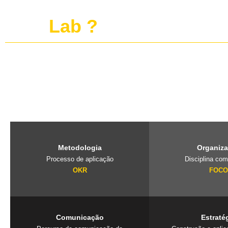
O que é o projeto
publi
Lab ?
O PubliLab, foi criado pela nossa fundadora Jaqueline Lourenço qu
de imersão que traz a farmácia, para dentro da agência e constrói 
exclusivos que geram resultados. Mais que uma consultoria é um
seu negócio.
Metodologia
Organiz
Processo de aplicação
Disciplina com
OKR
FOC
Comunicação
Estraté