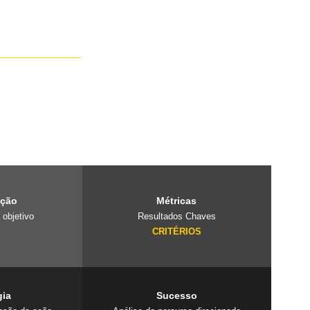
e é um laboratório
projetos
 cuidado com o
ação
Métricas
 objetivo
Resultados Chaves
O
CRITÉRIOS
gia
Sucesso