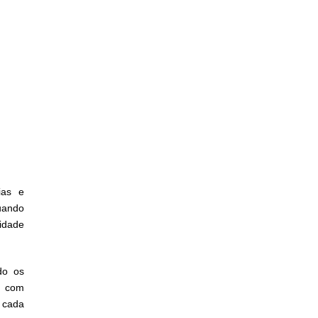
ias e
uando
idade
do os
é com
 cada