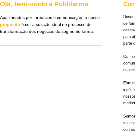
Olá, bem-vindo à Publifarma
Con
Desde 
Apaixonados por farmácias e comunicação, o nosso
de for
propósito
é ser a solução ideal no processo de
desen
transformação dos negócios do segmento farma.
para 
parte 
Os no
comun
especi
Estru
indúst
nosso
market
Somos 
sucess
conhec