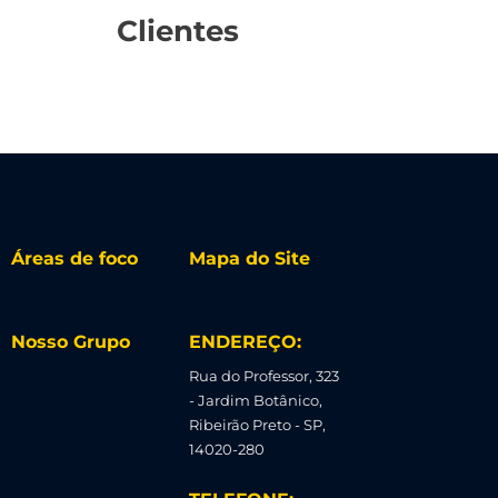
Clientes
Áreas de foco
Mapa do Site
Nosso Grupo
ENDEREÇO:
Rua do Professor, 323
- Jardim Botânico,
Ribeirão Preto - SP,
14020-280