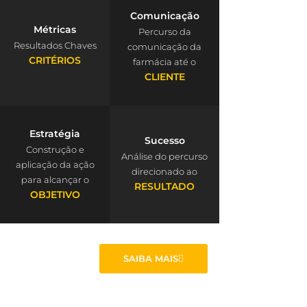
Comunicação
Métricas
Percurso da
Resultados Chaves
comunicação da
CRITÉRIOS
farmácia até o
CLIENTE
Estratégia
Sucesso
Construção e
Análise do percurso
aplicação da ação
direcionado ao
para alcançar o
RESULTADO
OBJETIVO
SAIBA MAIS