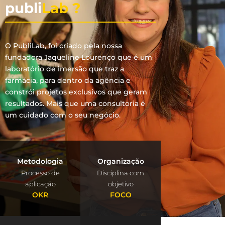
publi
Lab ?
O PubliLab, foi criado pela nossa
fundadora Jaqueline Lourenço que é um
laboratório de imersão que traz a
farmácia, para dentro da agência e
constrói projetos exclusivos que geram
resultados. Mais que uma consultoria é
um cuidado com o seu negócio.
Metodologia
Organização
Processo de
Disciplina com
aplicação
objetivo
OKR
FOCO