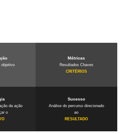
e é um laboratório
projetos
 cuidado com o
ação
Métricas
 objetivo
Resultados Chaves
O
CRITÉRIOS
gia
Sucesso
cação da ação
Análise do percurso direcionado
çar o
ao
VO
RESULTADO