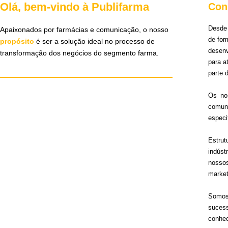
Olá, bem-vindo à Publifarma
Con
Desde 
Apaixonados por farmácias e comunicação, o nosso
de for
propósito
é ser a solução ideal no processo de
desen
transformação dos negócios do segmento farma.
para 
parte 
Os no
comun
especi
Estru
indúst
nosso
market
Somos 
sucess
conhec