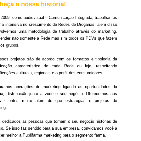
heça a nossa história!
2009, como audiovisual – Comunicação Integrada, trabalhamos
ma intensiva no crescimento de Redes de Drogarias, além disso
volvemos uma metodologia de trabalho através do marketing,
atender não somente a Rede mas sim todos os PDVs que fazem
dos grupos.
ssos projetos são de acordo com os formatos e tipologia da
icação característica de cada Rede ou loja, respeitando
ficações culturais, regionais e o perfil dos consumidores.
turamos operações de marketing ligando as oportunidades da
ria, distribuição junto a você e seu negócio. Oferecemos aos
s clientes muito além do que estratégias e projetos de
ing.
dedicados as pessoas que tornam o seu negócio histórias de
o. Se isso faz sentido para a sua empresa, convidamos você a
er melhor a Publifarma marketing para o segmento farma.