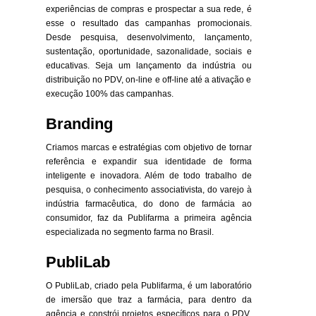
experiências de compras e prospectar a sua rede, é
esse o resultado das campanhas promocionais.
Desde pesquisa, desenvolvimento, lançamento,
sustentação, oportunidade, sazonalidade, sociais e
educativas. Seja um lançamento da indústria ou
distribuição no PDV, on-line e off-line até a ativação e
execução 100% das campanhas.
Branding
Criamos marcas e estratégias com objetivo de tornar
referência e expandir sua identidade de forma
inteligente e inovadora. Além de todo trabalho de
pesquisa, o conhecimento associativista, do varejo à
indústria farmacêutica, do dono de farmácia ao
consumidor, faz da Publifarma a primeira agência
especializada no segmento farma no Brasil.
PubliLab
O PubliLab, criado pela Publifarma, é um laboratório
de imersão que traz a farmácia, para dentro da
agência e constrói projetos específicos para o PDV,