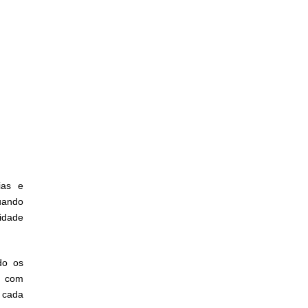
ias e
uando
idade
do os
é com
 cada