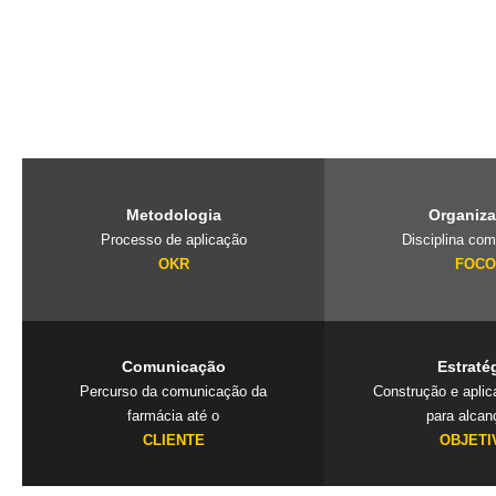
O PubliLab, foi criado pela nossa fundadora Jaqueline Lourenço qu
de imersão que traz a farmácia, para dentro da agência e constrói 
exclusivos que geram resultados. Mais que uma consultoria é um
seu negócio.
Metodologia
Organiz
Processo de aplicação
Disciplina com
OKR
FOC
Comunicação
Estraté
Percurso da comunicação da
Construção e apli
farmácia até o
para alcan
CLIENTE
OBJETI