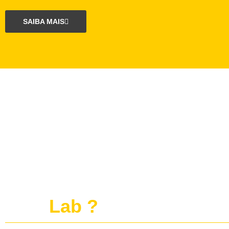
SAIBA MAIS
O que é o projeto
publi
Lab ?