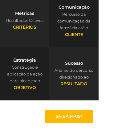
Comunicação
Métricas
Percurso da
Resultados Chaves
comunicação da
CRITÉRIOS
farmácia até o
CLIENTE
Estratégia
Sucesso
Construção e
Análise do percurso
aplicação da ação
direcionado ao
para alcançar o
RESULTADO
OBJETIVO
SAIBA MAIS