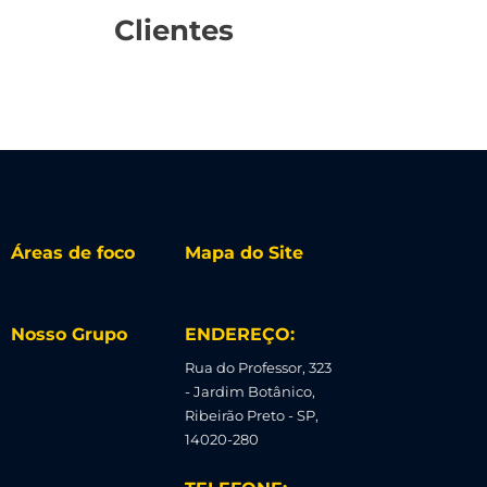
Clientes
Áreas de foco
Mapa do Site
Nosso Grupo
ENDEREÇO:
Rua do Professor, 323
- Jardim Botânico,
Ribeirão Preto - SP,
14020-280