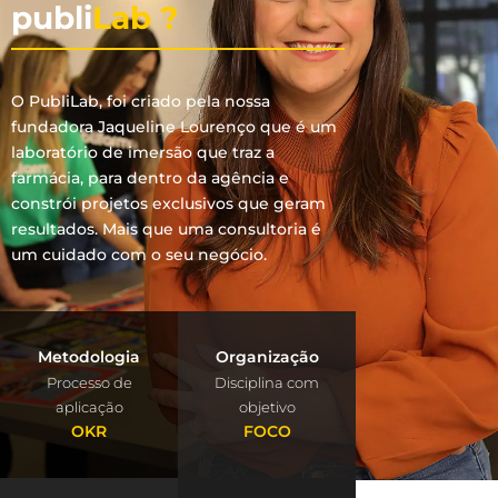
publi
Lab ?
O PubliLab, foi criado pela nossa
fundadora Jaqueline Lourenço que é um
laboratório de imersão que traz a
farmácia, para dentro da agência e
constrói projetos exclusivos que geram
resultados. Mais que uma consultoria é
um cuidado com o seu negócio.
Metodologia
Organização
Processo de
Disciplina com
aplicação
objetivo
OKR
FOCO