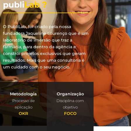
publi
Lab ?
O PubliLab, foi criado pela nossa
fundadora Jaqueline Lourenço que é um
laboratório de imersão que traz a
farmácia, para dentro da agência e
constrói projetos exclusivos que geram
resultados. Mais que uma consultoria é
um cuidado com o seu negócio.
Metodologia
Organização
Processo de
Disciplina com
aplicação
objetivo
OKR
FOCO