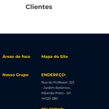
Clientes
Áreas de foco
Mapa do Site
Nosso Grupo
ENDEREÇO:
Rua do Professor, 323
- Jardim Botânico,
Ribeirão Preto - SP,
14020-280