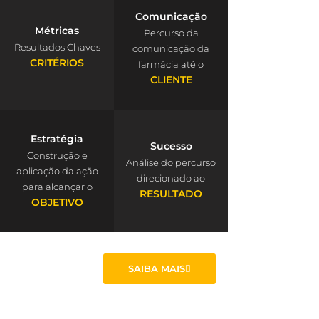
Comunicação
Métricas
Percurso da
Resultados Chaves
comunicação da
CRITÉRIOS
farmácia até o
CLIENTE
Estratégia
Sucesso
Construção e
Análise do percurso
aplicação da ação
direcionado ao
para alcançar o
RESULTADO
OBJETIVO
SAIBA MAIS